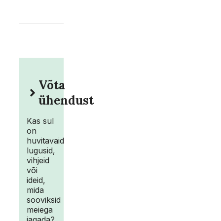
Võta
ühendust
Kas sul
on
huvitavaid
lugusid,
vihjeid
või
ideid,
mida
sooviksid
meiega
jagada?