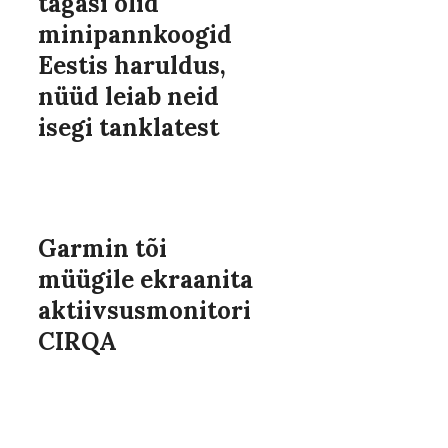
tagasi olid
minipannkoogid
Eestis haruldus,
nüüd leiab neid
isegi tanklatest
Garmin tõi
müügile ekraanita
aktiivsusmonitori
CIRQA