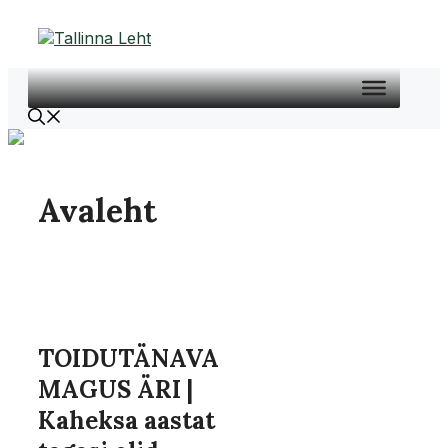
Liigu
sisu
juurde
Avaleht
TOIDUTÄNAVA
MAGUS ÄRI |
Kaheksa aastat