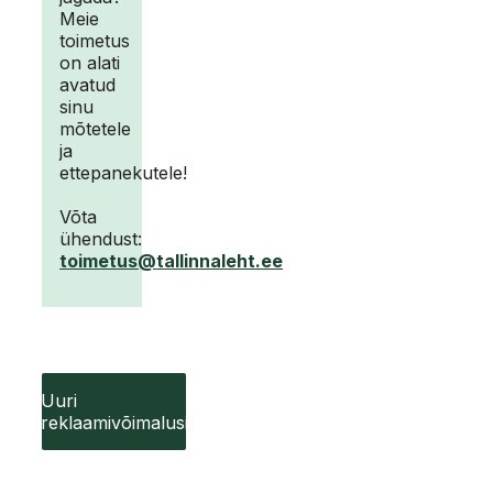
Meie
toimetus
on alati
avatud
sinu
mõtetele
ja
ettepanekutele!
Võta
ühendust:
toimetus@tallinnaleht.ee
Uuri
reklaamivõimalusi