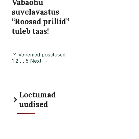
Vabaõhu
suvelavastus
“Roosad prillid”
tuleb taas!
Vanemad postitused
Page
Page
Page
1
2
…
5
Next
→
Loetumad
uudised