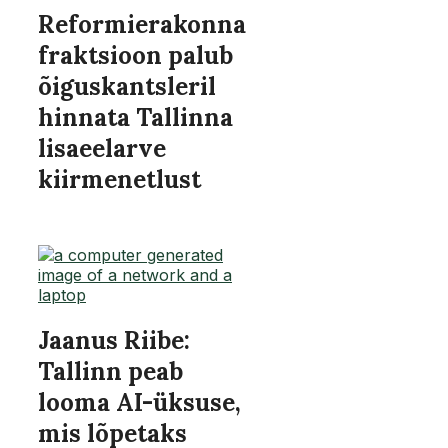
Reformierakonna
fraktsioon palub
õiguskantsleril
hinnata Tallinna
lisaeelarve
kiirmenetlust
Jaanus Riibe:
Tallinn peab
looma AI-üksuse,
mis lõpetaks