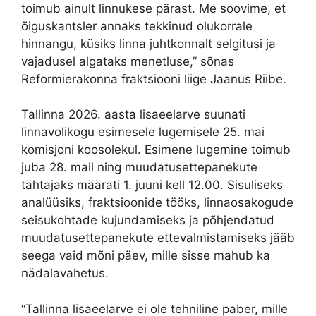
toimub ainult linnukese pärast. Me soovime, et
õiguskantsler annaks tekkinud olukorrale
hinnangu, küsiks linna juhtkonnalt selgitusi ja
vajadusel algataks menetluse,” sõnas
Reformierakonna fraktsiooni liige Jaanus Riibe.
Tallinna 2026. aasta lisaeelarve suunati
linnavolikogu esimesele lugemisele 25. mai
komisjoni koosolekul. Esimene lugemine toimub
juba 28. mail ning muudatusettepanekute
tähtajaks määrati 1. juuni kell 12.00. Sisuliseks
analüüsiks, fraktsioonide tööks, linnaosakogude
seisukohtade kujundamiseks ja põhjendatud
muudatusettepanekute ettevalmistamiseks jääb
seega vaid mõni päev, mille sisse mahub ka
nädalavahetus.
“Tallinna lisaeelarve ei ole tehniline paber, mille