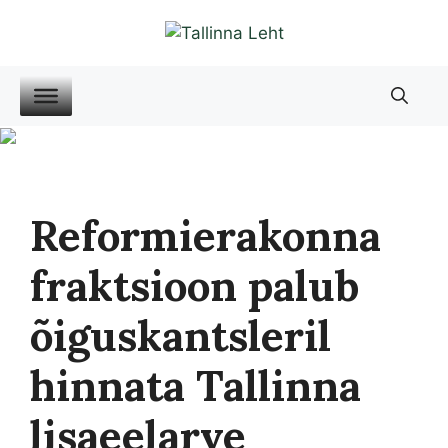
Liigu
sisu
juurde
Reformierakonna
fraktsioon palub
õiguskantsleril
hinnata Tallinna
lisaeelarve