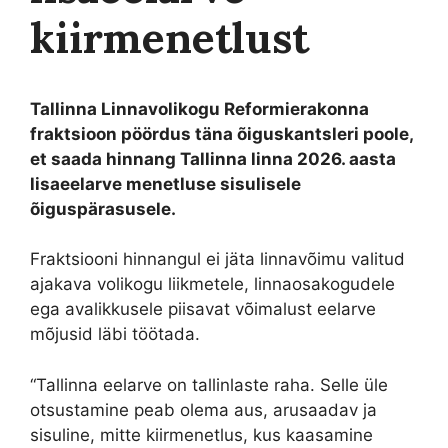
kiirmenetlust
Tallinna Linnavolikogu Reformierakonna
fraktsioon pöördus täna õiguskantsleri poole,
et saada hinnang Tallinna linna 2026. aasta
lisaeelarve menetluse sisulisele
õiguspärasusele.
Fraktsiooni hinnangul ei jäta linnavõimu valitud
ajakava volikogu liikmetele, linnaosakogudele
ega avalikkusele piisavat võimalust eelarve
mõjusid läbi töötada.
“Tallinna eelarve on tallinlaste raha. Selle üle
otsustamine peab olema aus, arusaadav ja
sisuline, mitte kiirmenetlus, kus kaasamine