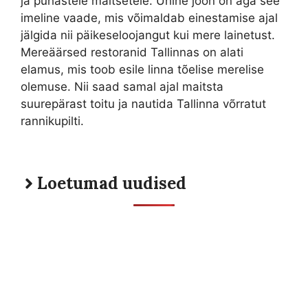
ja puhastele maitsetele. Ühine joon on aga see
imeline vaade, mis võimaldab einestamise ajal
jälgida nii päikeseloojangut kui mere lainetust.
Mereäärsed restoranid Tallinnas on alati
elamus, mis toob esile linna tõelise merelise
olemuse. Nii saad samal ajal maitsta
suurepärast toitu ja nautida Tallinna võrratut
rannikupilti.
Loetumad uudised