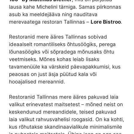
lausa kahe Michelini tärniga. Samas piirkonnas
asub ka meeldejääva ning nauditava
merevaatega restoran Tallinnas –
Lore Bistroo
.
Restoranid mere ääres Tallinnas sobivad
ideaalselt romantiliseks õhtusöögiks, perega
lõunasöögiks või sõpradega mõnusaks õhtu
veetmiseks. Mõnes kohas leiab lisaks
tavamenüüle ka värskeid päevapakkumisi, kus
peaosas on just äsja püütud kala või
hooajalised mereannid.
Restoranid Tallinnas mere ääres pakuvad laia
valikut erinevatest maitsetest – mõned neist on
keskendunud mereandidele, teised pakuvad
laia valikut rahvusvahelisi roogasid. On ka kohti,
kus rõhutakse skandinaavialikule minimalismile