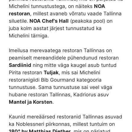
Michelini tunnustustega, on näiteks
NOA
restoran
, millest avaneb võrratu vaade Tallinna
siluetile.
NOA Chef’s Hall
(peakoka pool) on
juba kolm aastat järjest tunnustatud ka
Michelini tärniga.
Imeilusa merevaatega restoran Tallinnas on
peamiselt mereandidele pühendunud restoran
Sardiinid
ning mitte väga kaugel asub tuntud
Pirita restoran
Tuljak
, mis sai Michelini
restoranigiidi Bib Gourmand kategooria
tunnustuse. Sama tunnustuse sai veel väga
hubane restoran Tallinnas, Kadriorus asuv
Mantel ja Korsten
.
Kaunid mereäärsed restoranid Tallinnas asuvad
ka Noblessneri piirkonnas, millest tuntuim on
180
°
by Matthias Diether
, mis on pärjatud