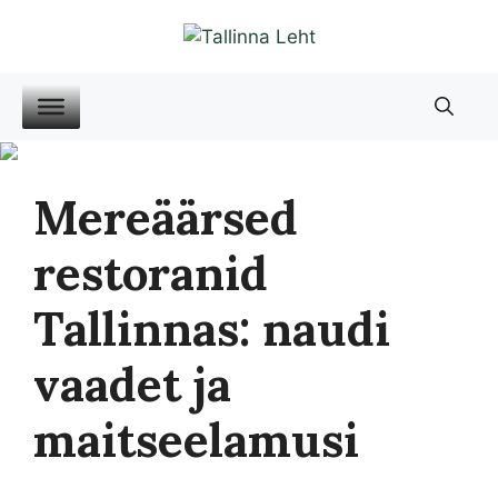
Liigu
sisu
juurde
Mereäärsed
restoranid
Tallinnas: naudi
vaadet ja
maitseelamusi