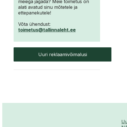
meiega jagada? Meie toimetus on
alati avatud sinu mõtetele ja
ettepanekutele!
Võta ühendust:
toimetus@tallinnaleht.ee
Uuri reklaamivõimalusi
Uu