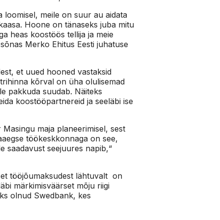
 loomisel, meile on suur au aidata
kaasa. Hoone on tänaseks juba mitu
a heas koostöös tellija ja meie
sõnas Merko Ehitus Eesti juhatuse
lest, et uued hooned vastaksid
etrihinna kõrval on üha olulisemad
ele pakkuda suudab. Näiteks
da koostööpartnereid ja seeläbi ise
r Masingu maja planeerimisel, sest
saaegse töökeskkonnaga on see,
lle saadavust seejuures napib,“
, et tööjõumaksudest lähtuvalt on
äbi märkimisväärset mõju riigi
riks olnud Swedbank, kes