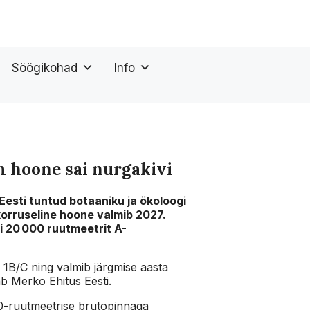
Söögikohad
Info
m hoone sai nurgakivi
 Eesti tuntud botaaniku ja ökoloogi
korruseline hoone valmib 2027.
gi 20 000 ruutmeetrit A-
 1B/C ning valmib järgmise aasta
ab Merko Ehitus Eesti.
300-ruutmeetrise brutopinnaga