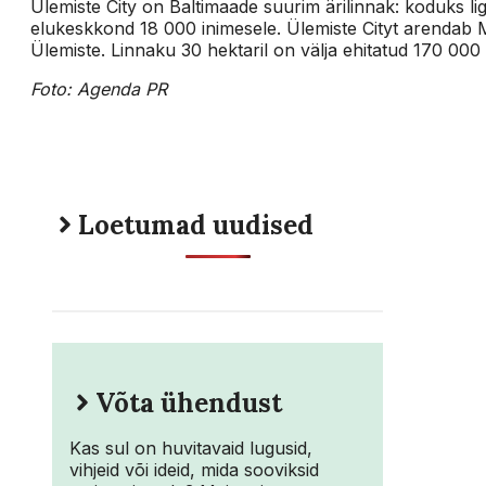
Ülemiste City on Baltimaade suurim ärilinnak: koduks ligi
elukeskkond 18 000 inimesele. Ülemiste Cityt arendab 
Ülemiste. Linnaku 30 hektaril on välja ehitatud 170 000
Foto: Agenda PR
Loetumad uudised
Võta ühendust
Kas sul on huvitavaid lugusid,
vihjeid või ideid, mida sooviksid