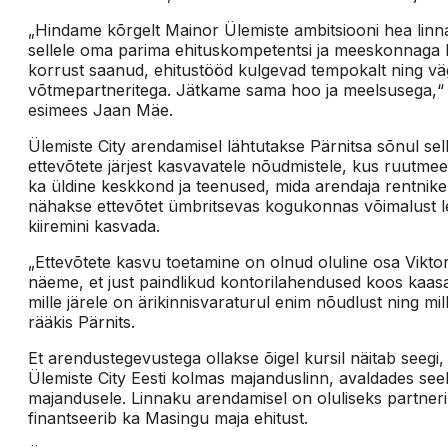
„Hindame kõrgelt Mainor Ülemiste ambitsiooni hea linna
sellele oma parima ehituskompetentsi ja meeskonnaga 
korrust saanud, ehitustööd kulgevad tempokalt ning väg
võtmepartneritega. Jätkame sama hoo ja meelsusega,“ 
esimees Jaan Mäe.
Ülemiste City arendamisel lähtutakse Pärnitsa sõnul sel
ettevõtete järjest kasvavatele nõudmistele, kus ruutme
ka üldine keskkond ja teenused, mida arendaja rentnik
nähakse ettevõtet ümbritsevas kogukonnas võimalust lei
kiiremini kasvada.
„Ettevõtete kasvu toetamine on olnud oluline osa Vikto
näeme, et just paindlikud kontorilahendused koos kaa
mille järele on ärikinnisvaraturul enim nõudlust ning mi
rääkis Pärnits.
Et arendustegevustega ollakse õigel kursil näitab seegi
Ülemiste City Eesti kolmas majanduslinn, avaldades seel
majandusele. Linnaku arendamisel on oluliseks partne
finantseerib ka Masingu maja ehitust.