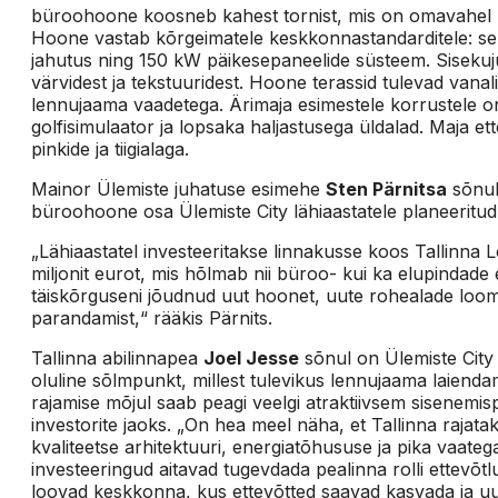
büroohoone koosneb kahest tornist, mis on omavahel
Hoone vastab kõrgeimatele keskkonnastandarditele: sell
jahutus ning 150 kW päikesepaneelide süsteem. Sisekuj
värvidest ja tekstuuridest. Hoone terassid tulevad vanal
lennujaama vaadetega. Ärimaja esimestele korrustele o
golfisimulaator ja lopsaka haljastusega üldalad. Maja 
pinkide ja tiigialaga.
Mainor Ülemiste juhatuse esimehe
Sten Pärnitsa
sõnul
büroohoone osa Ülemiste City lähiaastatele planeeritud
„Lähiaastatel investeeritakse linnakusse koos Tallinna L
miljonit eurot, mis hõlmab nii büroo- kui ka elupindade e
täiskõrguseni jõudnud uut hoonet, uute rohealade loom
parandamist,“ rääkis Pärnits.
Tallinna abilinnapea
Joel Jesse
sõnul on Ülemiste City l
oluline sõlmpunkt, millest tulevikus lennujaama laiendamis
rajamise mõjul saab peagi veelgi atraktiivsem sisenemis
investorite jaoks. „On hea meel näha, et Tallinna raja
kvaliteetse arhitektuuri, energiatõhususe ja pika vaateg
investeeringud aitavad tugevdada pealinna rolli ettevõt
loovad keskkonna, kus ettevõtted saavad kasvada ja uus