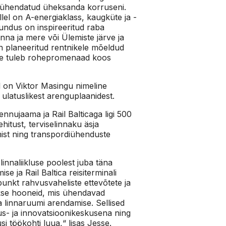
 ühendatud üheksanda korruseni.
el on A-energiaklass, kaugküte ja -
undus on inspireeritud raba
inna ja mere või Ülemiste järve ja
n planeeritud rentnikele mõeldud
ette tuleb rohepromenaad koos
 on Viktor Masingu nimeline
 ulatuslikest arenguplaanidest.
ennujaama ja Rail Balticaga ligi 500
hitust, terviselinnaku äsja
ist ning transpordiühenduste
innaliikluse poolest juba täna
e ja Rail Baltica reisiterminali
punkt rahvusvaheliste ettevõtete ja
takse hooneid, mis ühendavad
a linnaruumi arendamise. Sellised
lus- ja innovatsioonikeskusena ning
i töökohti luua,“ lisas Jesse.