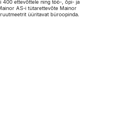
 400 ettevõttele ning töö-, õpi- ja
Mainor AS-i tütarettevõte Mainor
 ruutmeetrit üüritavat büroopinda.