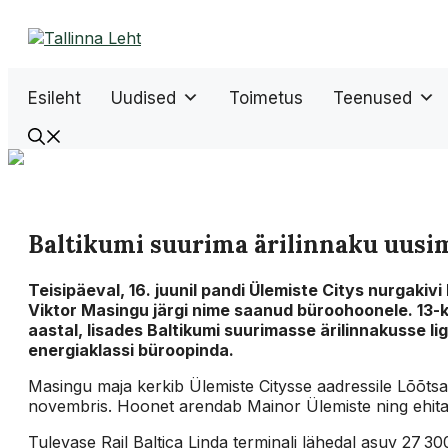
Liigu
sisu
juurde
Esileht
Uudised
Toimetus
Teenused
Baltikumi suurima ärilinnaku uusi
Teisipäeval, 16. juunil pandi Ülemiste Citys nurgakivi
Viktor Masingu järgi nime saanud büroohoonele. 13-
aastal, lisades Baltikumi suurimasse ärilinnakusse li
energiaklassi büroopinda.
Masingu maja kerkib Ülemiste Citysse aadressile Lõõtsa
novembris. Hoonet arendab Mainor Ülemiste ning ehit
Tulevase Rail Baltica Linda terminali lähedal asuv 27 