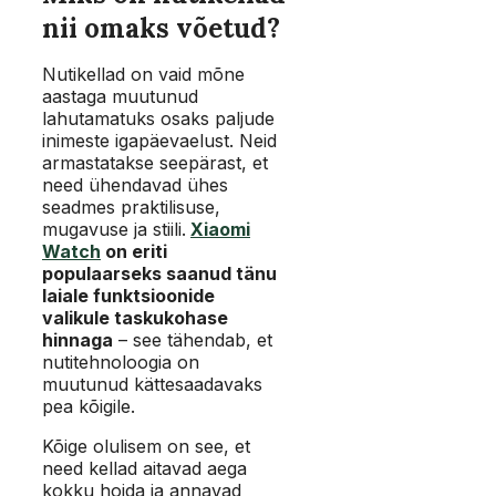
nii omaks võetud?
Nutikellad on vaid mõne
aastaga muutunud
lahutamatuks osaks paljude
inimeste igapäevaelust. Neid
armastatakse seepärast, et
need ühendavad ühes
seadmes praktilisuse,
mugavuse ja stiili.
Xiaomi
Watch
on eriti
populaarseks saanud tänu
laiale funktsioonide
valikule taskukohase
hinnaga
– see tähendab, et
nutitehnoloogia on
muutunud kättesaadavaks
pea kõigile.
Kõige olulisem on see, et
need kellad aitavad aega
kokku hoida ja annavad