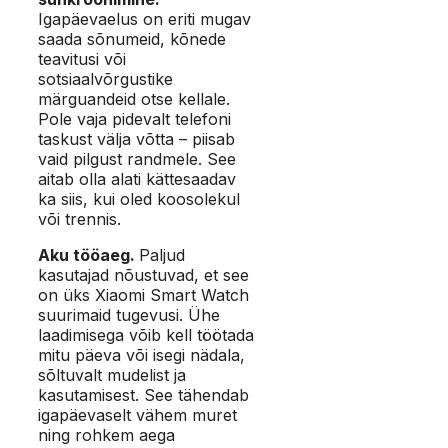
Igapäevaelus on eriti mugav
saada sõnumeid, kõnede
teavitusi või
sotsiaalvõrgustike
märguandeid otse kellale.
Pole vaja pidevalt telefoni
taskust välja võtta – piisab
vaid pilgust randmele. See
aitab olla alati kättesaadav
ka siis, kui oled koosolekul
või trennis.
Aku tööaeg.
Paljud
kasutajad nõustuvad, et see
on üks Xiaomi Smart Watch
suurimaid tugevusi. Ühe
laadimisega võib kell töötada
mitu päeva või isegi nädala,
sõltuvalt mudelist ja
kasutamisest. See tähendab
igapäevaselt vähem muret
ning rohkem aega