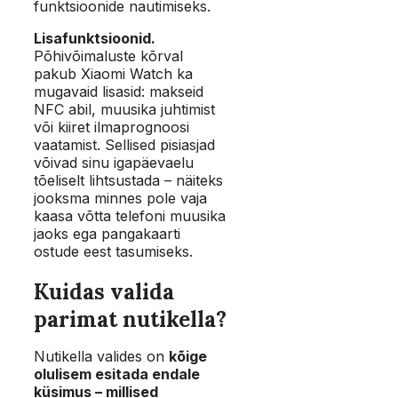
funktsioonide nautimiseks.
Lisafunktsioonid.
Põhivõimaluste kõrval
pakub Xiaomi Watch ka
mugavaid lisasid: makseid
NFC abil, muusika juhtimist
või kiiret ilmaprognoosi
vaatamist. Sellised pisiasjad
võivad sinu igapäevaelu
tõeliselt lihtsustada – näiteks
jooksma minnes pole vaja
kaasa võtta telefoni muusika
jaoks ega pangakaarti
ostude eest tasumiseks.
Kuidas valida
parimat nutikella?
Nutikella valides on
kõige
olulisem esitada endale
küsimus – millised