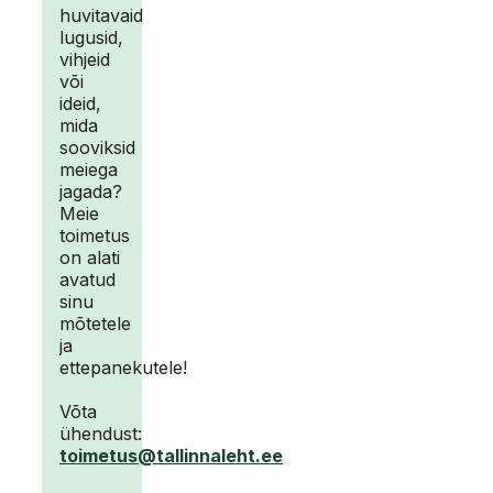
huvitavaid
lugusid,
vihjeid
või
ideid,
mida
sooviksid
meiega
jagada?
Meie
toimetus
on alati
avatud
sinu
mõtetele
ja
ettepanekutele!
Võta
ühendust:
toimetus@tallinnaleht.ee