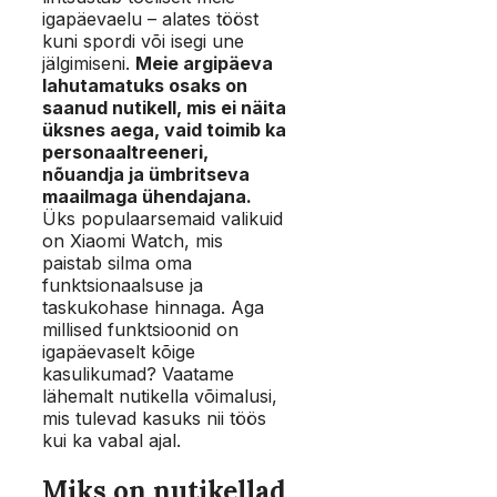
igapäevaelu – alates tööst
kuni spordi või isegi une
jälgimiseni.
Meie argipäeva
lahutamatuks osaks on
saanud nutikell, mis ei näita
üksnes aega, vaid toimib ka
personaaltreeneri,
nõuandja ja ümbritseva
maailmaga ühendajana.
Üks populaarsemaid valikuid
on Xiaomi Watch, mis
paistab silma oma
funktsionaalsuse ja
taskukohase hinnaga. Aga
millised funktsioonid on
igapäevaselt kõige
kasulikumad? Vaatame
lähemalt nutikella võimalusi,
mis tulevad kasuks nii töös
kui ka vabal ajal.
Miks on nutikellad