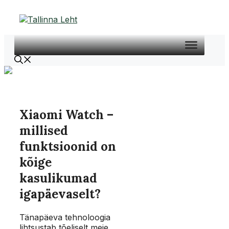
Liigu
sisu
juurde
Xiaomi Watch –
millised
funktsioonid on
kõige
kasulikumad
igapäevaselt?
Tänapäeva tehnoloogia
lihtsustab tõeliselt meie