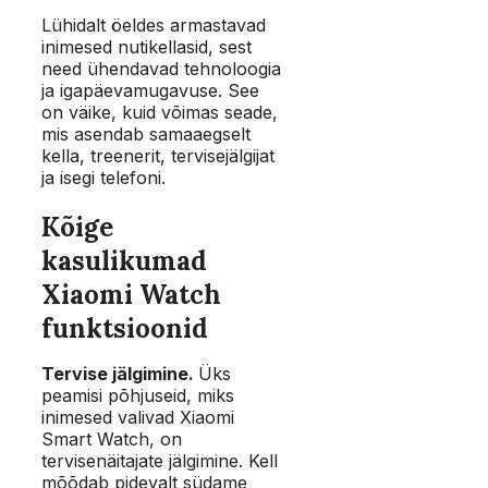
Lühidalt öeldes armastavad
inimesed nutikellasid, sest
need ühendavad tehnoloogia
ja igapäevamugavuse. See
on väike, kuid võimas seade,
mis asendab samaaegselt
kella, treenerit, tervisejälgijat
ja isegi telefoni.
Kõige
kasulikumad
Xiaomi Watch
funktsioonid
Tervise jälgimine.
Üks
peamisi põhjuseid, miks
inimesed valivad Xiaomi
Smart Watch, on
tervisenäitajate jälgimine. Kell
mõõdab pidevalt südame