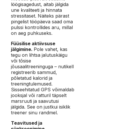
löögisagedust, aitab jälgida
une kvaliteeti ja hinnata
stressitaset. Näiteks pärast
pingelist tööpäeva saad oma
pulssi kontrollides aru, millal
on aeg puhkuseks.
Füüsilise aktiivsuse
jälgimine.
Pole vahet, kas
tegu on lihtsa jalutuskäigu
või tõsise
jõusaalitreeninguga – nutikell
registreerib sammud,
põletatud kalorid ja
treeningtulemused.
Sisseehitatud GPS võimaldab
jooksjal või ratturil täpselt
marsruuti ja saavutusi
jälgida. See on justkui isiklik
treener sinu randmel.
Teavitused ja
sünkroonimine.