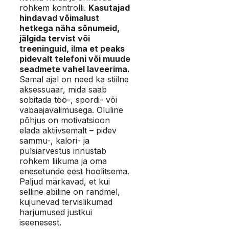
rohkem kontrolli.
Kasutajad
hindavad võimalust
hetkega näha sõnumeid,
jälgida tervist või
treeninguid, ilma et peaks
pidevalt telefoni või muude
seadmete vahel laveerima.
Samal ajal on need ka stiilne
aksessuaar, mida saab
sobitada töö-, spordi- või
vabaajavälimusega. Oluline
põhjus on motivatsioon
elada aktiivsemalt – pidev
sammu-, kalori- ja
pulsiarvestus innustab
rohkem liikuma ja oma
enesetunde eest hoolitsema.
Paljud märkavad, et kui
selline abiline on randmel,
kujunevad tervislikumad
harjumused justkui
iseenesest.