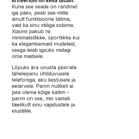
kriteerium on kella disain.
Kuna see seade on randmel
iga päev, peab see mitte
ainult funktsioone täitma,
vaid ka sinu stiiliga sobima.
Xiaomi pakub nii
minimalistlikke, sportlikke kui
ka elegantsemaid mudeleid,
seega leiab igaüks midagi
oma maitsele.
Lõpuks ära unusta pöörata
tähelepanu ühilduvusele
telefoniga, aku kestusele ja
eelarvele. Parim nutikell ei
pea olema kõige kallim –
parim on see, mis vastab
täielikult sinu vajadustele ja
elustiilile.