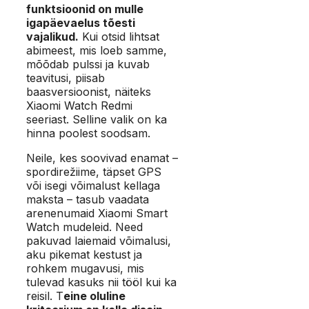
funktsioonid on mulle
igapäevaelus tõesti
vajalikud.
Kui otsid lihtsat
abimeest, mis loeb samme,
mõõdab pulssi ja kuvab
teavitusi, piisab
baasversioonist, näiteks
Xiaomi Watch Redmi
seeriast. Selline valik on ka
hinna poolest soodsam.
Neile, kes soovivad enamat –
spordirežiime, täpset GPS
või isegi võimalust kellaga
maksta – tasub vaadata
arenenumaid Xiaomi Smart
Watch mudeleid. Need
pakuvad laiemaid võimalusi,
aku pikemat kestust ja
rohkem mugavusi, mis
tulevad kasuks nii tööl kui ka
reisil. T
eine oluline