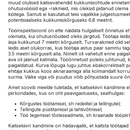
muud olulised kaitsevahendid kukkumisohtude ennetamis
ohutusvöösid ega -rakmeid, mis oleksid pidanud olema k
köitega. Samuti ei kasutatud teisi vajalikke julgestusme
potentsiaalseks kukkumiskõrguseks 6.8 meetrit.
Tööinspektsioonil on ette näidata hulgaliselt õnnetusi eh
olemata, kui ohutusnõudeid oleks järgitud. Töötaja leidi
äsja kukkunud 7 meetri kõrguselt. Turvarakmed olid selj
leidis aset olukorras, kus töötaja astus paar sammu tag
3.5 meetri kõrguselt alla. Nimelt oli vahetult enne paiga
ava oli jäänud katmata. Tööõnnetust poleks juhtunud, ku
paigaldatud. Kurva lõpuga lugu juhtus ebakorrektselt pa
ehitaja kukkus koos aknaraamiga alla kolmandalt korrus
surma. Väike viga või puudus võib põhjustada suure õn
Amet soovib meelde tuletada, et kaitsekiivri kandmine eh
piirkondades, kus on oht peavigastuseks, sealhulgas:
Kõrgustes töötamisel, sh redelitel ja tellingutel;
Tellingute püstitamisel ja lahtivõtmisel;
Töö tegemisel tõsteseadmete, sh kraanade tööpii
Kaitsekiivri kandmine on hädavajalik, et kaitsta töötajaid