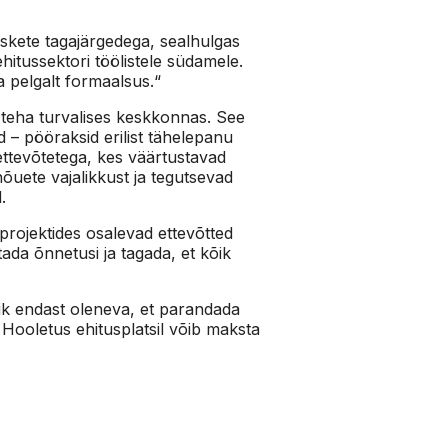
skete tagajärgedega, sealhulgas
hitussektori töölistele südamele.
a pelgalt formaalsus.“
 teha turvalises keskkonnas. See
d – pööraksid erilist tähelepanu
ettevõtetega, kes väärtustavad
õuete vajalikkust ja tegutsevad
.
projektides osalevad ettevõtted
ada õnnetusi ja tagada, et kõik
õik endast oleneva, et parandada
 Hooletus ehitusplatsil võib maksta