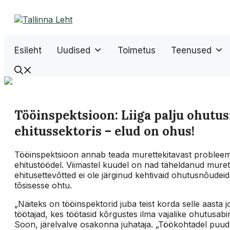
Liigu
sisu
juurde
Esileht
Uudised
Toimetus
Teenused
​​Tööinspektsioon: Liiga palju ohutu
ehitussektoris – elud on ohus!
Tööinspektsioon annab teada murettekitavast probleemi
ehitustöödel. Viimastel kuudel on nad täheldanud murett
ehitusettevõtted ei ole järginud kehtivaid ohutusnõudei
tõsisesse ohtu.
„Näiteks on tööinspektorid juba teist korda selle aasta
töötajad, kes töötasid kõrgustes ilma vajalike ohutusabi
Soon, järelvalve osakonna juhataja. „Töökohtadel puudu