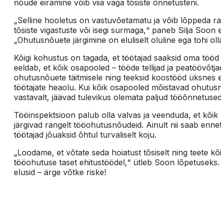
nõude eiramine võib viia väga tõsiste õnnetusteni.
„Selline hooletus on vastuvõetamatu ja võib lõppeda ra
tõsiste vigastuste või isegi surmaga,“ paneb Silja Soon e
„Ohutusnõuete järgimine on eluliselt oluline ega tohi oll
Kõigi kohustus on tagada, et töötajad saaksid oma tööd
eeldab, et kõik osapooled – tööde tellijad ja peatöövõtja
ohutusnõuete täitmisele ning teeksid koostööd üksnes 
töötajate heaolu. Kui kõik osapooled mõistavad ohutusn
vastavalt, jäävad tulevikus olemata paljud tööõnnetused
Tööinspektsioon palub olla valvas ja veenduda, et kõik 
järgivad rangelt tööohutusnõudeid. Ainult nii saab ennet
töötajad jõuaksid õhtul turvaliselt koju.
„Loodame, et võtate seda hoiatust tõsiselt ning teete k
tööohutuse taset ehitustöödel,“ ütleb Soon lõpetuseks.
elusid – ärge võtke riske!