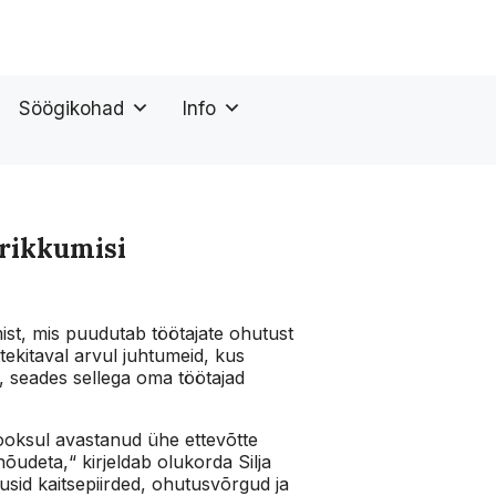
Söögikohad
Info
srikkumisi
st, mis puudutab töötajate ohutust
ekitaval arvul juhtumeid, kus
d, seades sellega oma töötajad
 jooksul avastanud ühe ettevõtte
nõudeta,“ kirjeldab olukorda Silja
sid kaitsepiirded, ohutusvõrgud ja