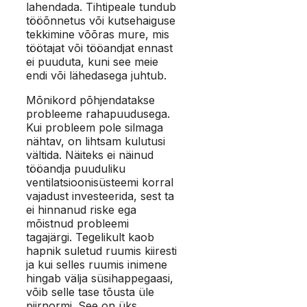
lahendada. Tihtipeale tundub
tööõnnetus või kutsehaiguse
tekkimine võõras mure, mis
töötajat või tööandjat ennast
ei puuduta, kuni see meie
endi või lähedasega juhtub.
Mõnikord põhjendatakse
probleeme rahapuudusega.
Kui probleem pole silmaga
nähtav, on lihtsam kulutusi
vältida. Näiteks ei näinud
tööandja puuduliku
ventilatsioonisüsteemi korral
vajadust investeerida, sest ta
ei hinnanud riske ega
mõistnud probleemi
tagajärgi. Tegelikult kaob
hapnik suletud ruumis kiiresti
ja kui selles ruumis inimene
hingab välja süsihappegaasi,
võib selle tase tõusta üle
piirnormi. See on üks