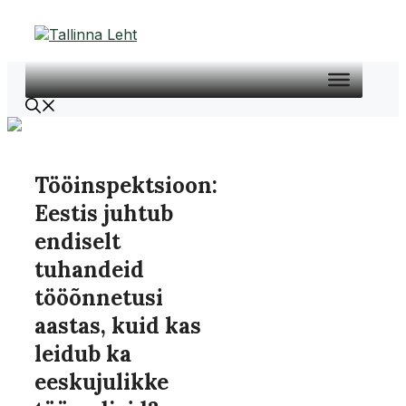
Liigu
sisu
juurde
Tööinspektsioon:
Eestis juhtub
endiselt
tuhandeid
tööõnnetusi
aastas, kuid kas
leidub ka
eeskujulikke