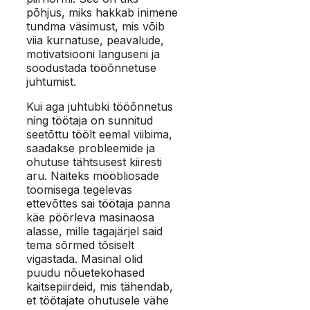
põhjus, miks hakkab inimene
tundma väsimust, mis võib
viia kurnatuse, peavalude,
motivatsiooni languseni ja
soodustada tööõnnetuse
juhtumist.
Kui aga juhtubki tööõnnetus
ning töötaja on sunnitud
seetõttu töölt eemal viibima,
saadakse probleemide ja
ohutuse tähtsusest kiiresti
aru. Näiteks mööbliosade
toomisega tegelevas
ettevõttes sai töötaja panna
käe pöörleva masinaosa
alasse, mille tagajärjel said
tema sõrmed tõsiselt
vigastada. Masinal olid
puudu nõuetekohased
kaitsepiirdeid, mis tähendab,
et töötajate ohutusele vähe