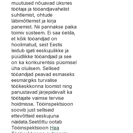
muutused nõuavad üksnes
töötaja ja tööandjavahelist
suhtlemist, ohtude
läbimõtlemist ja kirja
panemist. Nii pannakse paika
toimiv süsteem. Ei saa öelda,
et kõik tööandjad on
hoolimatud, sest Eestis
leidub igati eeskujulikke ja
püüdlikke tööandjaid ja see
on ka konkurentsis püsimisel
üha olulisem. Sellised
tööandjad peavad esmaseks
eesmärgiks turvalise
töökeskkonna loomist ning
panustavad järjepidevalt ka
töötajate vaimse tervise
hoidmisse. Tööinspektsioon
soovib just selliseid
ettevõtteid eeskujuna
näidata.Seetõttu ootab
Tööinspektsioon
Hea