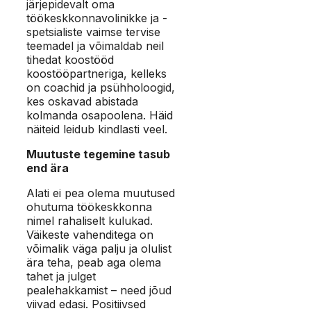
järjepidevalt oma
töökeskkonnavolinikke ja -
spetsialiste vaimse tervise
teemadel ja võimaldab neil
tihedat koostööd
koostööpartneriga, kelleks
on coachid ja psühholoogid,
kes oskavad abistada
kolmanda osapoolena. Häid
näiteid leidub kindlasti veel.
Muutuste tegemine tasub
end ära
Alati ei pea olema muutused
ohutuma töökeskkonna
nimel rahaliselt kulukad.
Väikeste vahenditega on
võimalik väga palju ja olulist
ära teha, peab aga olema
tahet ja julget
pealehakkamist – need jõud
viivad edasi. Positiivsed