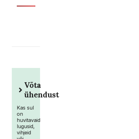
Võta
ühendust
Kas sul
on
huvitavaid
lugusid,
vihjeid
või