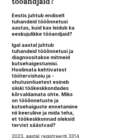
tööandjaid?
Eestis juhtub endiselt
tuhandeid tööõnnetusi
aastas, kuid kas leidub ka
eeskujulikke tööandjaid?
Igal aastal juhtub
tuhandeid tööõnnetusi ja
diagnoositakse mitmeid
kutsehaigestumisi.
Hoolimata kehtivatest
töötervishoiu ja -
ohutusnõuetest esineb
siiski töökeskkondades
kõrvaldamata ohte. Miks
on tööõnnetuste ja
kutsehaiguste ennetamine
nii keeruline ja mida teha,
et töökeskkonnad oleksid
tervist säästvad?
2023. aastal registreeriti 3314