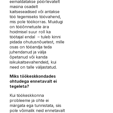
eemaldatakse pöörlevatelt
masina osadelt
kaitseseadised või antakse
töö tegemiseks töövahend,
mis pole töökorras. Muidugi
on tööõnnetuste ära
hoidmisel suur roll ka
töötajal endal – tuleb kinni
pidada ohutusnõuetest, mille
osas on tööandja teda
juhendanud ja välja
õpetanud või kanda
isikukaitsevahendeid, kui
need on talle väljastatud.
Miks töökeskkondades
ohtudega ennetavalt ei
tegeleta?
Kui töökeskkonna
probleeme ja ohte ei
märgata ega tunnistata, siis
pole võimalik neid ennetavalt