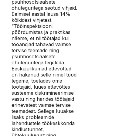
psühhosotsiaalsete
ohuteguritega seotud vihjeid.
Eelmisel aastal lausa 14%
kõikidest vihjetest.
“Tööinspektsiooni
pöördumistes ja praktikas
näeme, et nii töötajad kui
tööandjad tahavad vaimse
tervise teemade ning
psühhosotsiaalsete
ohuteguritega tegeleda.
Eeskujulikumad ettevõtted
on hakanud selle nimel tööd
tegema, toetades oma
töötajaid, luues ettevõttes
süsteeme diskrimineerimise
vastu ning harides töötajaid
erinevatest vaimse tervise
teemadest. Sellega luuakse
lisaks probleemide
lahendustele töökeskkonda
kindlustunnet,
ühtekuuluvust ning