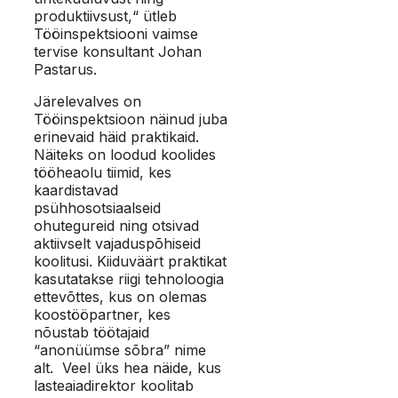
produktiivsust,“ ütleb
Tööinspektsiooni vaimse
tervise konsultant Johan
Pastarus.
Järelevalves on
Tööinspektsioon näinud juba
erinevaid häid praktikaid.
Näiteks on loodud koolides
tööheaolu tiimid, kes
kaardistavad
psühhosotsiaalseid
ohutegureid ning otsivad
aktiivselt vajaduspõhiseid
koolitusi. Kiiduväärt praktikat
kasutatakse riigi tehnoloogia
ettevõttes, kus on olemas
koostööpartner, kes
nõustab töötajaid
“anonüümse sõbra” nime
alt. Veel üks hea näide, kus
lasteaiadirektor koolitab