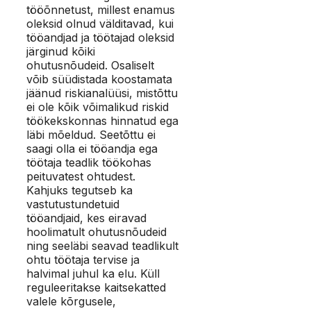
tööõnnetust, millest enamus
oleksid olnud välditavad, kui
tööandjad ja töötajad oleksid
järginud kõiki
ohutusnõudeid. Osaliselt
võib süüdistada koostamata
jäänud riskianalüüsi, mistõttu
ei ole kõik võimalikud riskid
töökekskonnas hinnatud ega
läbi mõeldud. Seetõttu ei
saagi olla ei tööandja ega
töötaja teadlik töökohas
peituvatest ohtudest.
Kahjuks tegutseb ka
vastutustundetuid
tööandjaid, kes eiravad
hoolimatult ohutusnõudeid
ning seeläbi seavad teadlikult
ohtu töötaja tervise ja
halvimal juhul ka elu. Küll
reguleeritakse kaitsekatted
valele kõrgusele,