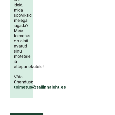
ideid,
mida
sooviksid
meiega
jagada?
Meie
toimetus
on alati
avatud
sinu
mõtetele
ja
ettepanekutele!
Võta
ühendust:
toimetus@tallinnaleht.ee