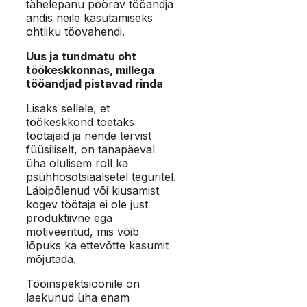
tähelepanu pöörav tööandja
andis neile kasutamiseks
ohtliku töövahendi.
Uus ja tundmatu oht
töökeskkonnas, millega
tööandjad pistavad rinda
Lisaks sellele, et
töökeskkond toetaks
töötajaid ja nende tervist
füüsiliselt, on tänapäeval
üha olulisem roll ka
psühhosotsiaalsetel teguritel.
Läbipõlenud või kiusamist
kogev töötaja ei ole just
produktiivne ega
motiveeritud, mis võib
lõpuks ka ettevõtte kasumit
mõjutada.
Tööinspektsioonile on
laekunud üha enam