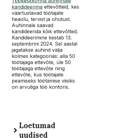
Töökeskkonna auhinnale
kandideerima
ettevõtteid, kes
väärtustavad töötajate
heaolu, tervist ja ohutust.
Auhinnale saavad
kandideerida kõik ettevõtted.
Kandideerimine kestab 13.
septembrini 2024. Sel aastal
jagatakse auhind välja
kolmes kategoorias: alla 50
töötajaga ettevõte, üle 50
töötajaga ettevõte ning
ettevõte, kus töötajate
peamiseks töötamise viisiks
on arvutiga töö kontoris.
Loetumad
uudised