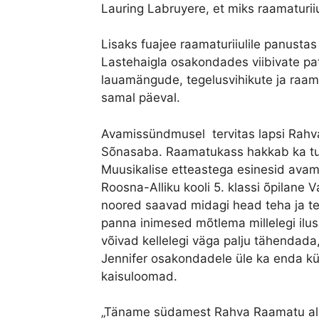
Lauring Labruyere, et miks raamaturii
Lisaks fuajee raamaturiiulile panust
Lastehaigla osakondades viibivate p
lauamängude, tegelusvihikute ja raama
samal päeval.
Avamissündmusel tervitas lapsi Rah
Sõnasaba. Raamatukass hakkab ka tul
Muusikalise etteastega esinesid avamise
Roosna-Alliku kooli 5. klassi õpilane
noored saavad midagi head teha ja tei
panna inimesed mõtlema millelegi ilu
võivad kellelegi väga palju tähendad
Jennifer osakondadele üle ka enda k
kaisuloomad.
„Täname südamest Rahva Raamatu alg