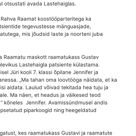
ul otsustati avada Lastehaiglas.
as Rahva Raamat koostööparteritega ka
atsientide tegevustesse mänguasjade,
tutega, mis jõudsid laste ja noorteni juba
va Raamatu maskott raamatukass Gustav
evikus Lastehaigla patsiente külastama.
l Jüri kooli 7. klassi õpilane Jennifer ja
 Vanessa. „Ma tahan oma loovtööga näidata, et ka
si aidata. Laulud võivad tekitada hea tuju ja
sale. Ma näen, et headus ja väikesed teod
a,“ kõneles Jennifer. Avamissündmusel andis
üpsetatud piparkoogid ning heegeldatud
atust, kes raamatukass Gustavi ja raamatute