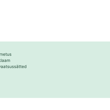
imetus
klaam
vaatsussätted