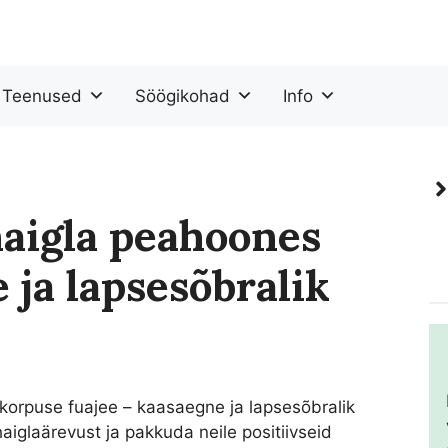
Teenused
Söögikohad
Info
haigla peahoones
 ja lapsesõbralik
orpuse fuajee – kaasaegne ja lapsesõbralik
iglaärevust ja pakkuda neile positiivseid