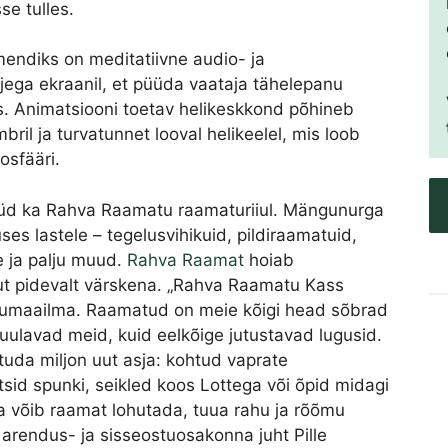
e tulles.
endiks on meditatiivne audio- ja
ljega ekraanil, et püüda vaataja tähelepanu
. Animatsiooni toetav helikeskkond põhineb
mbril ja turvatunnet looval helikeelel, mis loob
osfääri.
üd ka Rahva Raamatu raamaturiiul. Mängunurga
uses lastele – tegelusvihikuid, pildiraamatuid,
e ja palju muud.
Rahva Raamat
hoiab
kut pidevalt värskena. „Rahva Raamatu Kass
võlumaailma. Raamatud on meie kõigi head sõbrad
kuulavad meid, kuid eelkõige jutustavad lugusid.
tuda miljon uut asja: kohtud vaprate
sid spunki, seikled koos Lottega või õpid midagi
a võib raamat lohutada, tuua rahu ja rõõmu
rendus- ja sisseostuosakonna juht Pille