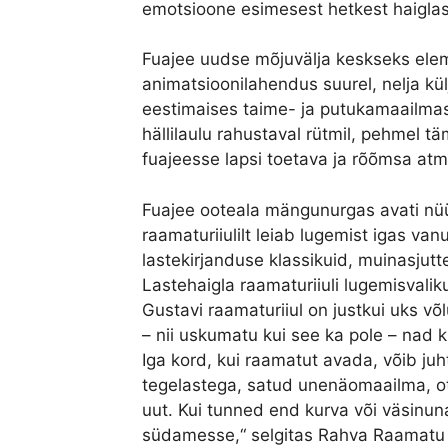
emotsioone esimesest hetkest haiglass
Fuajee uudse mõjuvälja keskseks elem
animatsioonilahendus suurel, nelja kü
eestimaises taime- ja putukamaailmas
hällilaulu rahustaval rütmil, pehmel tä
fuajeesse lapsi toetava ja rõõmsa atm
Fuajee ooteala mängunurgas avati nü
raamaturiiulilt leiab lugemist igas van
lastekirjanduse klassikuid, muinasjutt
Lastehaigla raamaturiiuli lugemisvali
Gustavi raamaturiiul on justkui uks 
– nii uskumatu kui see ka pole – nad 
Iga kord, kui raamatut avada, võib juh
tegelastega, satud unenäomaailma, ot
uut. Kui tunned end kurva või väsinun
südamesse,“ selgitas Rahva Raamatu a