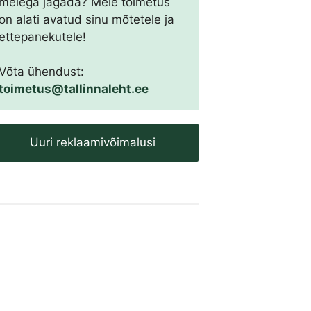
meiega jagada? Meie toimetus
on alati avatud sinu mõtetele ja
ettepanekutele!
Võta ühendust:
toimetus@tallinnaleht.ee
Uuri reklaamivõimalusi