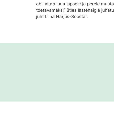
abil aitab luua lapsele ja perele muut
toetavamaks,“ ütles lastehaigla juhat
juht Liina Harjus-Soostar.