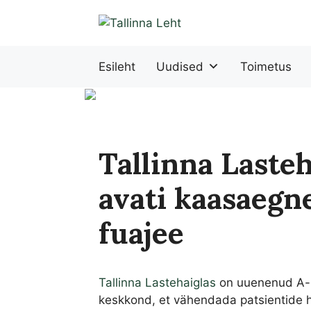
Liigu
sisu
juurde
Esileht
Uudised
Toimetus
Tallinna Laste
avati kaasaegne
fuajee
Tallinna Lastehaiglas
on uuenenud A-k
keskkond, et vähendada patsientide ha