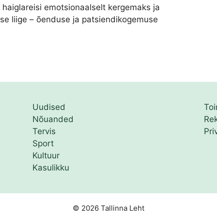
a haiglareisi emotsionaalselt kergemaks ja
use liige – õenduse ja patsiendikogemuse
Uudised
To
Nõuanded
Re
Tervis
Pri
Sport
Kultuur
Kasulikku
© 2026 Tallinna Leht