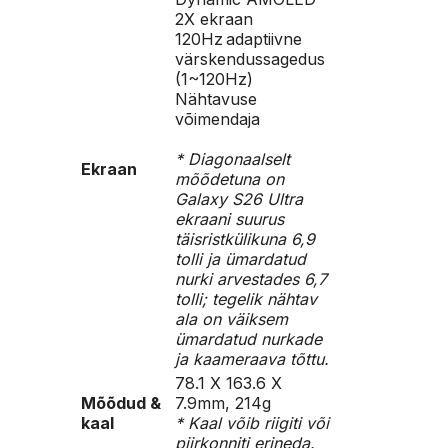
2X ekraan
120Hz adaptiivne
värskendussagedus
(1~120Hz)
Nähtavuse
võimendaja
* Diagonaalselt
Ekraan
mõõdetuna on
Galaxy S26 Ultra
ekraani suurus
täisristkülikuna 6,9
tolli ja ümardatud
nurki arvestades 6,7
tolli; tegelik nähtav
ala on väiksem
ümardatud nurkade
ja kaameraava tõttu.
78.1 X 163.6 X
Mõõdud &
7.9mm, 214g
kaal
* Kaal võib riigiti või
piirkonniti erineda.