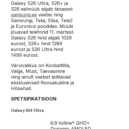
Galaxy S26 Ultra, S26+ ja
S26 eelmüük algab tänasest
samsung.ee
veebis ning
Samsungi, Telia, Elisa, Tele2
ja Euronicsi poodides. Müüki
jõuavad telefonid 11. märtsist.
Galaxy S26 hind algab 1029
eurost, S26+ hind 1289
eurost ja S26 Ultra hind
1499 eurost.
Värvivalikus on Koobaltlilla,
Valge, Must, Taevasinine
ning ainult veebist tellitavad
eksklusiivsed Roosakuldne ja
Hõbehall.
SPETSIFIKATSIOON
Galaxy S26 Ultra
6.9-tolline* QHD+
Dynamic AMOLED