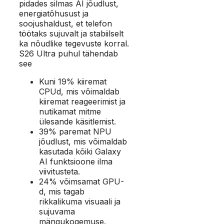
pidades silmas AI jõudlust,
energiatõhusust ja
soojushaldust, et telefon
töötaks sujuvalt ja stabiilselt
ka nõudlike tegevuste korral.
S26 Ultra puhul tähendab
see
Kuni 19% kiiremat
CPUd, mis võimaldab
kiiremat reageerimist ja
nutikamat mitme
ülesande käsitlemist.
39% paremat NPU
jõudlust, mis võimaldab
kasutada kõiki Galaxy
AI funktsioone ilma
viivitusteta.
24% võimsamat GPU-
d, mis tagab
rikkalikuma visuaali ja
sujuvama
mängukogemuse.