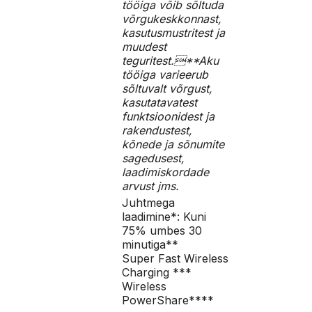
tööiga võib sõltuda
võrgukeskkonnast,
kasutusmustritest ja
muudest
teguritest.**Aku
tööiga varieerub
sõltuvalt võrgust,
kasutatavatest
funktsioonidest ja
rakendustest,
kõnede ja sõnumite
sagedusest,
laadimiskordade
arvust jms.
Juhtmega
laadimine*: Kuni
75% umbes 30
minutiga**
Super Fast Wireless
Charging ***
Wireless
PowerShare****