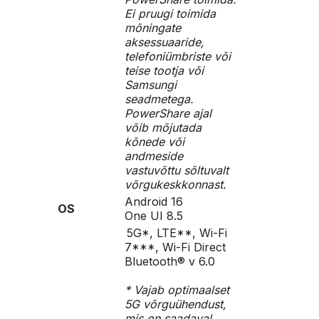
Ei pruugi toimida
mõningate
aksessuaaride,
telefoniümbriste või
teise tootja või
Samsungi
seadmetega.
PowerShare ajal
võib mõjutada
kõnede või
andmeside
vastuvõttu sõltuvalt
võrgukeskkonnast.
Android 16
OS
One UI 8.5
5G*, LTE**, Wi-Fi
7***, Wi-Fi Direct
Bluetooth® v 6.0
* Vajab optimaalset
5G võrguühendust,
mis on saadaval