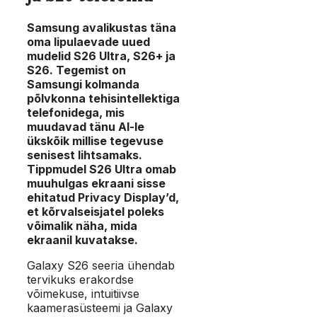
Samsung avalikustas täna
oma lipulaevade uued
mudelid S26 Ultra, S26+ ja
S26. Tegemist on
Samsungi kolmanda
põlvkonna tehisintellektiga
telefonidega, mis
muudavad tänu AI-le
ükskõik millise tegevuse
senisest lihtsamaks.
Tippmudel S26 Ultra omab
muuhulgas ekraani sisse
ehitatud Privacy Display’d,
et kõrvalseisjatel poleks
võimalik näha, mida
ekraanil kuvatakse.
Galaxy S26 seeria ühendab
tervikuks erakordse
võimekuse, intuitiivse
kaamerasüsteemi ja Galaxy