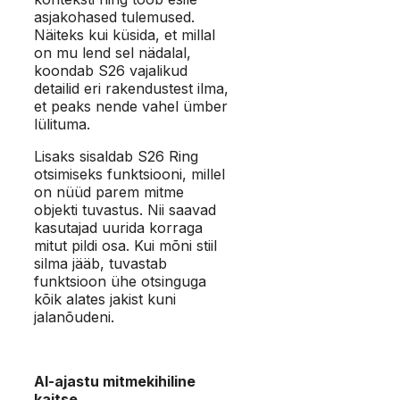
asjakohased tulemused.
Näiteks kui küsida, et millal
on mu lend sel nädalal,
koondab S26 vajalikud
detailid eri rakendustest ilma,
et peaks nende vahel ümber
lülituma.
Lisaks sisaldab S26 Ring
otsimiseks funktsiooni, millel
on nüüd parem mitme
objekti tuvastus. Nii saavad
kasutajad uurida korraga
mitut pildi osa. Kui mõni stiil
silma jääb, tuvastab
funktsioon ühe otsinguga
kõik alates jakist kuni
jalanõudeni.
AI-ajastu mitmekihiline
kaitse