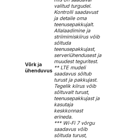
valitud turgudel.
Kontrolli saadavust
ja detaile oma
teenusepakkujalt.
Allalaadimine ja
striimimiskiirus võib
sõltuda
teenusepakkujast,
serveriühendusest ja
muudest teguritest.
Võrk ja
** LTE mudeli
ühenduvus
saadavus sõltub
turust ja pakkujast.
Tegelik kiirus võib
sõltuvalt turust,
teenusepakkujast ja
kasutaja
keskkonnast
erineda.
*** Wi-Fi 7 võrgu
saadavus võib
sõltuda turust,