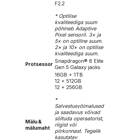
F2.2
* Optilise
kvaliteediga suum
põhineb Adaptive
Pixel sensoril. 3× ja
5× on optiline suum.
2× ja 10× on optilise
kvaliteediga suum.
Snapdragon® 8 Elite
Protsessor
Gen 5 Galaxy jaoks
16GB + 1TB
12 + 512GB
12 + 256GB
*
Salvestusvõimalused
ja saadavus võivad
sõltuda operaatorist,
Mälu &
riigist või
mälumaht
piirkonnast. Tegelik
kasutatav