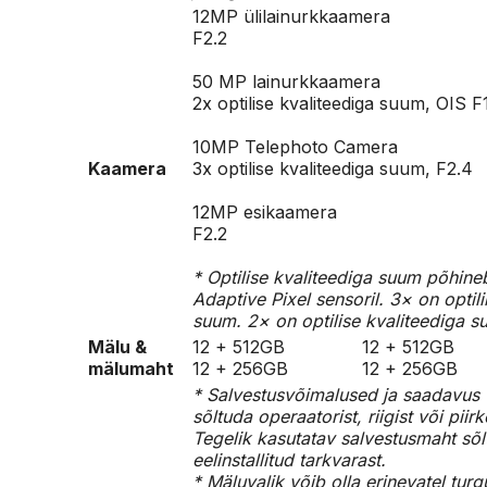
12MP ülilainurkkaamera
F2.2
50 MP lainurkkaamera
2x optilise kvaliteediga suum, OIS
10MP Telephoto Camera
Kaamera
3x optilise kvaliteediga suum, F2.
12MP esikaamera
F2.2
* Optilise kvaliteediga suum põhine
Adaptive Pixel sensoril. 3× on optil
suum. 2× on optilise kvaliteediga s
Mälu &
12 + 512GB
12 + 512GB
mälumaht
12 + 256GB
12 + 256GB
* Salvestusvõimalused ja saadavus
sõltuda operaatorist, riigist või piir
Tegelik kasutatav salvestusmaht sõl
eelinstallitud tarkvarast.
* Mäluvalik võib olla erinevatel turg