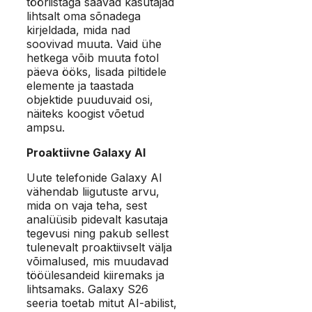
tööriistaga saavad kasutajad
lihtsalt oma sõnadega
kirjeldada, mida nad
soovivad muuta. Vaid ühe
hetkega võib muuta fotol
päeva ööks, lisada piltidele
elemente ja taastada
objektide puuduvaid osi,
näiteks koogist võetud
ampsu.
Proaktiivne Galaxy AI
Uute telefonide Galaxy AI
vähendab liigutuste arvu,
mida on vaja teha, sest
analüüsib pidevalt kasutaja
tegevusi ning pakub sellest
tulenevalt proaktiivselt välja
võimalused, mis muudavad
tööülesandeid kiiremaks ja
lihtsamaks. Galaxy S26
seeria toetab mitut AI-abilist,