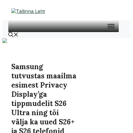
Liigu
sisu
juurde
Samsung
tutvustas maailma
esimest Privacy
Display’ga
tippmudelit S26
Ultra ning tõi
välja ka uued S26+
ja S26 telefonid