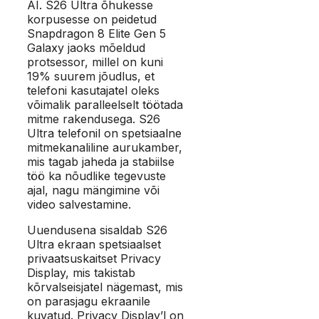
AI. S26 Ultra õhukesse
korpusesse on peidetud
Snapdragon 8 Elite Gen 5
Galaxy jaoks mõeldud
protsessor, millel on kuni
19% suurem jõudlus, et
telefoni kasutajatel oleks
võimalik paralleelselt töötada
mitme rakendusega. S26
Ultra telefonil on spetsiaalne
mitmekanaliline aurukamber,
mis tagab jaheda ja stabiilse
töö ka nõudlike tegevuste
ajal, nagu mängimine või
video salvestamine.
Uuendusena sisaldab S26
Ultra ekraan spetsiaalset
privaatsuskaitset Privacy
Display, mis takistab
kõrvalseisjatel nägemast, mis
on parasjagu ekraanile
kuvatud. Privacy Display’l on