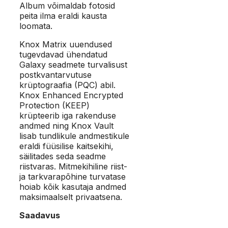
Album võimaldab fotosid
peita ilma eraldi kausta
loomata.
Knox Matrix uuendused
tugevdavad ühendatud
Galaxy seadmete turvalisust
postkvantarvutuse
krüptograafia (PQC) abil.
Knox Enhanced Encrypted
Protection (KEEP)
krüpteerib iga rakenduse
andmed ning Knox Vault
lisab tundlikule andmestikule
eraldi füüsilise kaitsekihi,
säilitades seda seadme
riistvaras. Mitmekihiline riist-
ja tarkvarapõhine turvatase
hoiab kõik kasutaja andmed
maksimaalselt privaatsena.
Saadavus