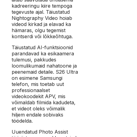
kadreeringu kiire tempoga
tegevuste ajal. Täiustatud
Nightography Video hoiab
videod kirkad ja elavad ka
hämaras, olgu tegemist
kontserdi või lõkkeõhtuga.
Täiustatud AI-funktsioonid
parandavad ka esikaamera
tulemusi, pakkudes
loomulikumaid nahatoone ja
peenemaid detaile. S26 Ultra
on esimene Samsungi
telefon, mis toetab uut
professionaalset
videokoodekit APV, mis
võimaldab filmida kadudeta,
et videot oleks võimalik
hiljem endale sobivaks
töödelda.
Uuendatud Photo Assist