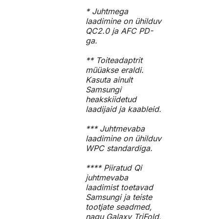
* Juhtmega
laadimine on ühilduv
QC2.0 ja AFC PD-
ga.
** Toiteadaptrit
müüakse eraldi.
Kasuta ainult
Samsungi
heakskiidetud
laadijaid ja kaableid.
*** Juhtmevaba
laadimine on ühilduv
WPC standardiga.
**** Piiratud Qi
juhtmevaba
laadimist toetavad
Samsungi ja teiste
tootjate seadmed,
nagu Galaxy TriFold,