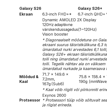
Galaxy S26
Galaxy S26+
Ekraan
6.3-inch FHD+*
6.7-inch QHD+
Dynamic AMOLED 2X Display
120Hz adaptiivne
värskendussagedus(1~120Hz)
Vision booster
* Diagonaalselt mõõdetuna on Gal
ekraani suurus täisristkülikuna 6,3 tol
ümardatud nurki arvestades 6,1 tolli
Galaxy S26+ ekraan täisristkülikuna
tolli ning ümardatud nurki arvestade
tolli. Tegelik nähtav ala on väiksem
ümardatud nurkade ja kaameraava t
71.7 x 149.6 x
Mõõdud &
75.8 x 158.4 x
7.2mm,
Kaal
190g (mmWave
167g (Sub6)
* Kaal võib riigiti või piirkonniti eri
Exynos 2600
Protsessor
* Protsessori tüüp võib sõltuvalt s
ja riigist erineda.