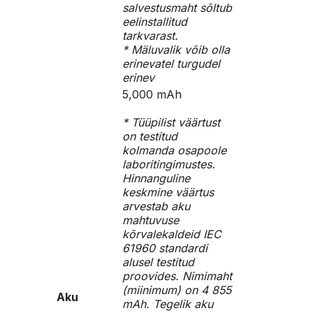
salvestusmaht sõltub
eelinstallitud
tarkvarast.
* Mäluvalik võib olla
erinevatel turgudel
erinev
5,000 mAh
* Tüüpilist väärtust
on testitud
kolmanda osapoole
laboritingimustes.
Hinnanguline
keskmine väärtus
arvestab aku
mahtuvuse
kõrvalekaldeid IEC
61960 standardi
alusel testitud
proovides. Nimimaht
(miinimum) on 4 855
Aku
mAh. Tegelik aku