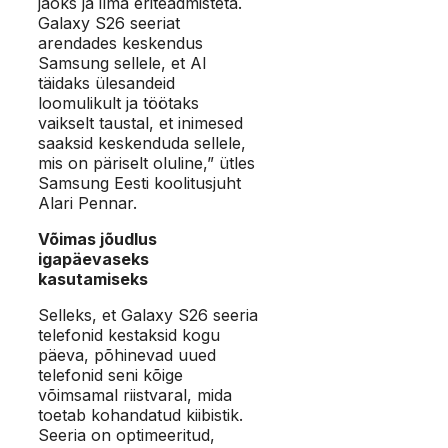
jaoks ja ilma eriteadmisteta.
Galaxy S26 seeriat
arendades keskendus
Samsung sellele, et AI
täidaks ülesandeid
loomulikult ja töötaks
vaikselt taustal, et inimesed
saaksid keskenduda sellele,
mis on päriselt oluline,” ütles
Samsung Eesti koolitusjuht
Alari Pennar.
Võimas jõudlus
igapäevaseks
kasutamiseks
Selleks, et Galaxy S26 seeria
telefonid kestaksid kogu
päeva, põhinevad uued
telefonid seni kõige
võimsamal riistvaral, mida
toetab kohandatud kiibistik.
Seeria on optimeeritud,