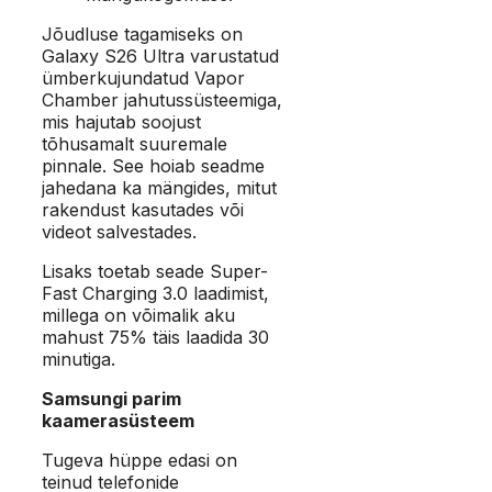
Jõudluse tagamiseks on
Galaxy S26 Ultra varustatud
ümberkujundatud Vapor
Chamber jahutussüsteemiga,
mis hajutab soojust
tõhusamalt suuremale
pinnale. See hoiab seadme
jahedana ka mängides, mitut
rakendust kasutades või
videot salvestades.
Lisaks toetab seade Super-
Fast Charging 3.0 laadimist,
millega on võimalik aku
mahust 75% täis laadida 30
minutiga.
Samsungi parim
kaamerasüsteem
Tugeva hüppe edasi on
teinud telefonide