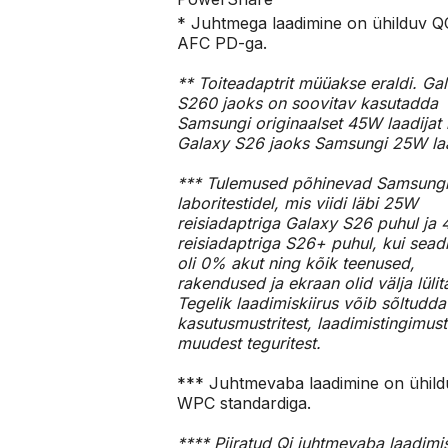
* Juhtmega laadimine on ühilduv QC
AFC PD-ga.
** Toiteadaptrit müüakse eraldi. Ga
S260 jaoks on soovitav kasutadda
Samsungi originaalset 45W laadijat 
Galaxy S26 jaoks Samsungi 25W laa
*** Tulemused põhinevad Samsung
laboritestidel, mis viidi läbi 25W
reisiadaptriga Galaxy S26 puhul ja
reisiadaptriga S26+ puhul, kui sead
oli 0% akut ning kõik teenused,
rakendused ja ekraan olid välja lülit
Tegelik laadimiskiirus võib sõltudda
kasutusmustritest, laadimistingimust
muudest teguritest.
*** Juhtmevaba laadimine on ühild
WPC standardiga.
**** Piiratud Qi juhtmevaba laadimi