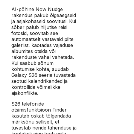
AI-põhine Now Nudge
rakendus pakub õigeaegseid
ja asjakohaseid soovitusi. Kui
sõber palub hiljutise reisi
fotosid, soovitab see
automaatselt vastavaid pilte
galeriist, kaotades vajaduse
albumites otsida või
rakenduste vahel vahetada.
Kui saabub sõnum
kohtumise kohta, suudab
Galaxy S26 seeria tuvastada
seotud kalendrikanded ja
kontrollida võimalikke
ajakonflikte.
S26 telefonide
otsimisfunktsioon Finder
kasutab oskab tõlgendada
märksõnu selliselt, et
tuvastab nende tähenduse ja
konteksti ning toob esile