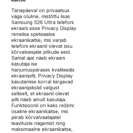
Tänapäeval on privaatsus
väga oluline, mistõttu lisas
Samsung S26 Ultra telefoni
ekraani sisse Privacy Display
nimelise spetsiaalse
ekraanikaitse, mis varjab
telefoni ekraanil olevat sisu
kõrvalseisjate pilkude eest.
Samal ajal näeb ekraani
kasutaja ise
harjumuspärases kvaliteedis
ekraanipilti. Privacy Display
kasutamise korral kiirgavad
ekraanipikslid valgust
selliselt, et ekraanil olevat
pilti näeb ainult kasutaja.
Funktsioonil on kaks režiimi:
osaline ekraanikaitse, mis
piirab kõrvalvaatajatel
teavituste nägemist ning
maksimaalne ekraanikaitse,