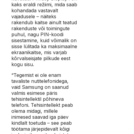
kaks eraldi režiimi, mida saab
kohandada vastavalt
vajadusele – näiteks
rakendub kaitse ainult teatud
rakenduste või toimingute
puhul, nagu PIN-koodi
sisestamine, kuid võimalik on
sisse lülitada ka maksimaalne
ekraanikaitse, mis varjab
kõrvalseisjate pilkude eest
kogu sisu.
“Tegemist ei ole enam
tavaliste nutitelefonidega,
vaid Samsung on saanud
valmis esimese päris
tehisintellektil põhineva
telefoni. Tehisintellekt peab
olema midagi, millele
inimesed saavad iga päev
kindlalt toetuda – see peab
töötama järjepidevalt kõigi