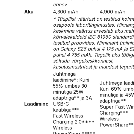
erinev.
Aku
4,300 mAh
4,900 mAh
* Tüüpilist väärtust on testitud kol
osapoole laboritingimustes. Hinnan
keskmine väärtus arvestab aku mah
kõrvalekaldeid IEC 61960 standardi 
testitud proovides. Nimimaht (miin
on Galaxy S26 puhul 4 175 mA ja 
puhul 4 755 mAh. Tegelik aku tööig
sõltuda võrgukeskkonnast,
kasutusmustritest ja muudest tegurit
Juhtmega
laadimine*: Kuni
Juhtmega laadi
55% umbes 30
Kuni 69% umb
minutiga 25W
minutiga ja 45
adaptriga** ja 3A
adaptriga**
Laadimine
USB-C
Super Fast Wir
kaabliga***
Charging***
Fast Wireless
Wireless
Charging 2.0****
PowerShare*
Wireless
PowerShare*****