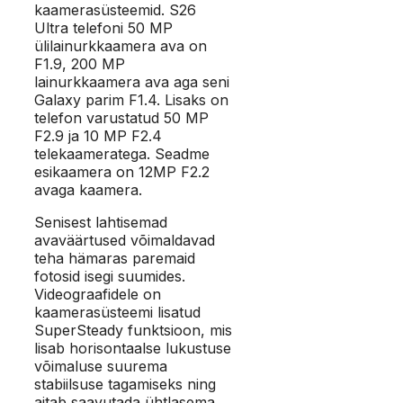
kaamerasüsteemid. S26
Ultra telefoni 50 MP
ülilainurkkaamera ava on
F1.9, 200 MP
lainurkkaamera ava aga seni
Galaxy parim F1.4. Lisaks on
telefon varustatud 50 MP
F2.9 ja 10 MP F2.4
telekaameratega. Seadme
esikaamera on 12MP F2.2
avaga kaamera.
Senisest lahtisemad
avaväärtused võimaldavad
teha hämaras paremaid
fotosid isegi suumides.
Videograafidele on
kaamerasüsteemi lisatud
SuperSteady funktsioon, mis
lisab horisontaalse lukustuse
võimaluse suurema
stabiilsuse tagamiseks ning
aitab saavutada ühtlasema