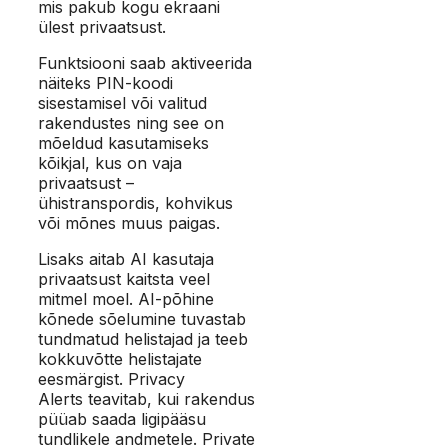
mis pakub kogu ekraani
ülest privaatsust.
Funktsiooni saab aktiveerida
näiteks PIN-koodi
sisestamisel või valitud
rakendustes ning see on
mõeldud kasutamiseks
kõikjal, kus on vaja
privaatsust –
ühistranspordis, kohvikus
või mõnes muus paigas.
Lisaks aitab AI kasutaja
privaatsust kaitsta veel
mitmel moel. AI-põhine
kõnede sõelumine tuvastab
tundmatud helistajad ja teeb
kokkuvõtte helistajate
eesmärgist. Privacy
Alerts teavitab, kui rakendus
püüab saada ligipääsu
tundlikele andmetele. Private