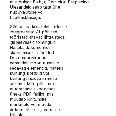
muuhulgas Bixbyt, Geminit ja Perplexityt.
Ülesandeid saab täita ühe
nupuvajutuse või
häälkäsklusega.
S26 seeria kõik telefonidesse
integreeritud AI-põhised
tööriistad aitavad lihtsustada
igapäevaseid toiminguid.
Näiteks dokumentide
skännimiseks mõeldud
Dokumendiskanner
eemaldab moonutused ja
segavad elemendid, näiteks
kviitungi kortsud või
kviitungit hoidva inimese
sõrmed. Mitu pilti saab
automaatselt koondada
üheks PDF-failiks, mis
muudab kviitungite,
märkmete või muude
dokumentide digiteerimise
lihtsaks.