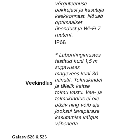
võrguteenuse
pakkujast ja kasutaja
keskkonnast. Nõuab
optimaalset
ühendust ja Wi-Fi 7
ruuterit.
IP68
* Laboritingimustes
testitud kuni 1,5 m
sügavuses
magevees kuni 30
minutit. Tolmukindel
Veekindlus
ja täielik kaitse
tolmu vastu. Vee- ja
tolmukindlus ei ole
püsiv ning võib aja
jooksul tavapärase
kasutamise käigus
väheneda.
Galasy S26 & S26+