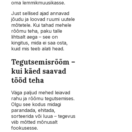
oma lemmikmuusikasse.
Just sellised ajad annavad
jõudu ja loovad ruumi uutele
mõtetele. Kui tahad mehele
rõõmu teha, paku talle
lihtsalt aega – see on
kingitus, mida ei saa osta,
kuid mis teeb alati head.
Tegutsemisrõõm –
kui käed saavad
tööd teha
Väga paljud mehed leiavad
rahu ja rõõmu tegutsemises.
Olgu see kodus midagi
parandada, ehitada,
sorteerida või luua – tegevus
viib mõtted mõnusalt
fookusesse.