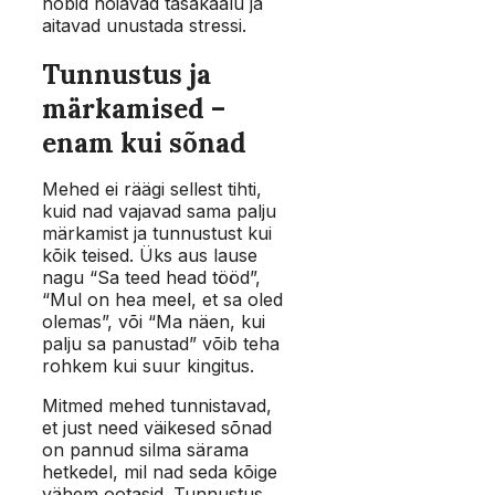
hobid hoiavad tasakaalu ja
aitavad unustada stressi.
Tunnustus ja
märkamised –
enam kui sõnad
Mehed ei räägi sellest tihti,
kuid nad vajavad sama palju
märkamist ja tunnustust kui
kõik teised. Üks aus lause
nagu “Sa teed head tööd”,
“Mul on hea meel, et sa oled
olemas”, või “Ma näen, kui
palju sa panustad” võib teha
rohkem kui suur kingitus.
Mitmed mehed tunnistavad,
et just need väikesed sõnad
on pannud silma särama
hetkedel, mil nad seda kõige
vähem ootasid. Tunnustus