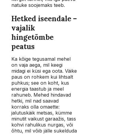
natuke soojemaks teeb.
Hetked iseendale –
vajalik
hingetõmbe
peatus
Ka kõige tegusamal mehel
on vaja aega, mil keegi
midagi ei küsi ega oota. Väike
paus on rohkem kui lihtsalt
puhkus; see on koht, kus
energia taastub ja meel
rahuneb. Mehed hindavad
hetki, mil nad saavad
korraks olla omaette:
jalutuskäik metsas, kümme
minutit vaikust garaažis, tass
kohvi rahulikus nurgas, või
õhtu, mil võib jälle sukelduda