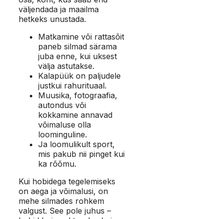
väljendada ja maailma
hetkeks unustada.
Matkamine või rattasõit
paneb silmad särama
juba enne, kui uksest
välja astutakse.
Kalapüük on paljudele
justkui rahurituaal.
Muusika, fotograafia,
autondus või
kokkamine annavad
võimaluse olla
loominguline.
Ja loomulikult sport,
mis pakub nii pinget kui
ka rõõmu.
Kui hobidega tegelemiseks
on aega ja võimalusi, on
mehe silmades rohkem
valgust. See pole juhus –