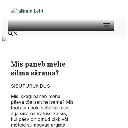
Liigu
sisu
juurde
Mis paneb mehe
silma särama?
SISUTURUNDUS
Mis ikkagi paneb mehe
päeva tõeliselt helisema? Mis
toob ta näole selle väikese,
aga siira naeratuse ka siis,
kui päev on olnud pikk või
mõtted sumpavad argiste