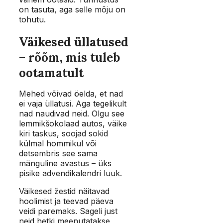
on tasuta, aga selle mõju on
tohutu.
Väikesed üllatused
– rõõm, mis tuleb
ootamatult
Mehed võivad öelda, et nad
ei vaja üllatusi. Aga tegelikult
nad naudivad neid. Olgu see
lemmikšokolaad autos, väike
kiri taskus, soojad sokid
külmal hommikul või
detsembris see sama
mänguline avastus – üks
pisike advendikalendri luuk.
Väikesed žestid näitavad
hoolimist ja teevad päeva
veidi paremaks. Sageli just
neid hetki meenutatakse