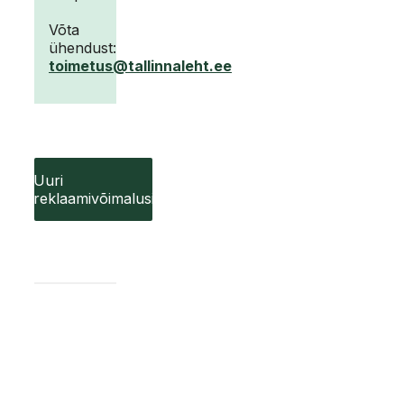
Võta
ühendust:
toimetus@tallinnaleht.ee
Uuri
reklaamivõimalusi