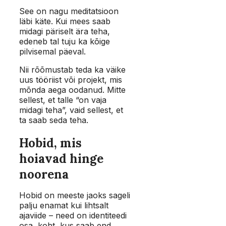
See on nagu meditatsioon
läbi käte. Kui mees saab
midagi päriselt ära teha,
edeneb tal tuju ka kõige
pilvisemal päeval.
Nii rõõmustab teda ka väike
uus tööriist või projekt, mis
mõnda aega oodanud. Mitte
sellest, et talle “on vaja
midagi teha”, vaid sellest, et
ta saab seda teha.
Hobid, mis
hoiavad hinge
noorena
Hobid on meeste jaoks sageli
palju enamat kui lihtsalt
ajaviide – need on identiteedi
osa, koht, kus saab end