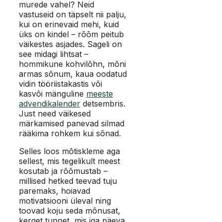
murede vahel? Neid
vastuseid on täpselt nii palju,
kui on erinevaid mehi, kuid
üks on kindel – rõõm peitub
väikestes asjades. Sageli on
see midagi lihtsat –
hommikune kohvilõhn, mõni
armas sõnum, kaua oodatud
vidin tööriistakastis või
kasvõi mänguline
meeste
advendikalender
detsembris.
Just need väikesed
märkamised panevad silmad
rääkima rohkem kui sõnad.
Selles loos mõtiskleme aga
sellest, mis tegelikult meest
kosutab ja rõõmustab –
millised hetked teevad tuju
paremaks, hoiavad
motivatsiooni üleval ning
toovad koju seda mõnusat,
kerget tunnet, mis iga päeva