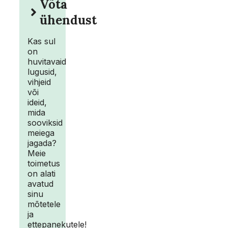
Võta
ühendust
Kas sul
on
huvitavaid
lugusid,
vihjeid
või
ideid,
mida
sooviksid
meiega
jagada?
Meie
toimetus
on alati
avatud
sinu
mõtetele
ja
ettepanekutele!