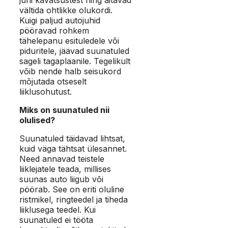
vältida ohtlikke olukordi.
Kuigi paljud autojuhid
pööravad rohkem
tähelepanu esituledele või
piduritele, jäävad suunatuled
sageli tagaplaanile. Tegelikult
võib nende halb seisukord
mõjutada otseselt
liiklusohutust.
Miks on suunatuled nii
olulised?
Suunatuled täidavad lihtsat,
kuid väga tähtsat ülesannet.
Need annavad teistele
liiklejatele teada, millises
suunas auto liigub või
pöörab. See on eriti oluline
ristmikel, ringteedel ja tiheda
liiklusega teedel. Kui
suunatuled ei tööta