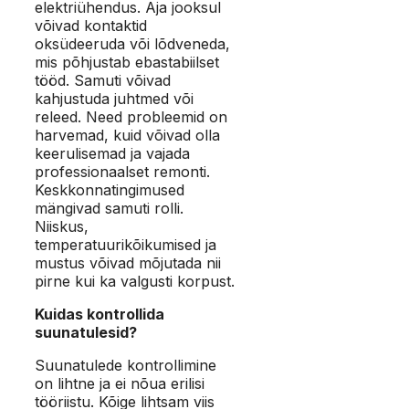
elektriühendus. Aja jooksul
võivad kontaktid
oksüdeeruda või lõdveneda,
mis põhjustab ebastabiilset
tööd. Samuti võivad
kahjustuda juhtmed või
releed. Need probleemid on
harvemad, kuid võivad olla
keerulisemad ja vajada
professionaalset remonti.
Keskkonnatingimused
mängivad samuti rolli.
Niiskus,
temperatuurikõikumised ja
mustus võivad mõjutada nii
pirne kui ka valgusti korpust.
Kuidas kontrollida
suunatulesid?
Suunatulede kontrollimine
on lihtne ja ei nõua erilisi
tööriistu. Kõige lihtsam viis