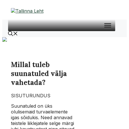
Liigu
sisu
juurde
Millal tuleb
suunatuled välja
vahetada?
SISUTURUNDUS
Suunatuled on üks
olulisemaid turvaelemente
igas sõidukis. Need annavad
teistele liiklejatele selge märgi
juhi kavatsustest ning aitavad