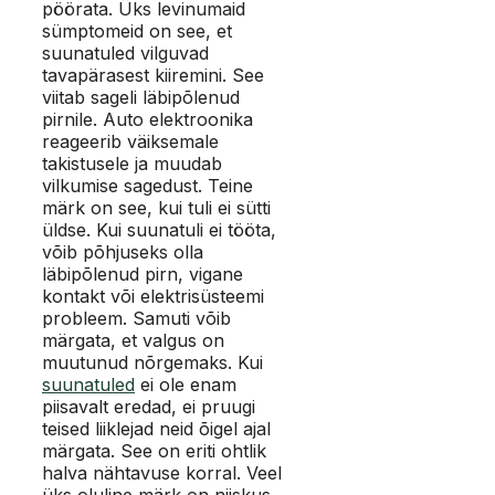
pöörata. Üks levinumaid
sümptomeid on see, et
suunatuled vilguvad
tavapärasest kiiremini. See
viitab sageli läbipõlenud
pirnile. Auto elektroonika
reageerib väiksemale
takistusele ja muudab
vilkumise sagedust. Teine
märk on see, kui tuli ei sütti
üldse. Kui suunatuli ei tööta,
võib põhjuseks olla
läbipõlenud pirn, vigane
kontakt või elektrisüsteemi
probleem. Samuti võib
märgata, et valgus on
muutunud nõrgemaks. Kui
suunatuled
ei ole enam
piisavalt eredad, ei pruugi
teised liiklejad neid õigel ajal
märgata. See on eriti ohtlik
halva nähtavuse korral. Veel
üks oluline märk on niiskus