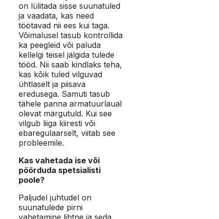
on lülitada sisse suunatuled
ja vaadata, kas need
töötavad nii ees kui taga.
Võimalusel tasub kontrollida
ka peegleid või paluda
kellelgi teisel jälgida tulede
tööd. Nii saab kindlaks teha,
kas kõik tuled vilguvad
ühtlaselt ja piisava
eredusega. Samuti tasub
tähele panna armatuurlaual
olevat märgutuld. Kui see
vilgub liiga kiiresti või
ebaregulaarselt, viitab see
probleemile.
Kas vahetada ise või
pöörduda spetsialisti
poole?
Paljudel juhtudel on
suunatulede pirni
vahetamine lihtne ja seda