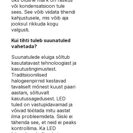
või kondensatsioon tule
sees. See võib viidata tihendi
kahjustusele, mis võib aja
jooksul rikkuda kogu
valgusti.
Kui tihti tuleb suunatuled
vahetada?
Suunatulede eluiga sõltub
kasutatavast tehnoloogiast ja
kasutustingimustest.
Traditsioonilised
halogeenpirnid kestavad
tavaliselt mõnest kuust paari
aastani, sõltuvalt
kasutussagedusest. LED
tuled on vastupidavamad ja
võivad töötada mitu aastat
ilma probleemideta. Siiski ei
tähenda see, et neid ei peaks
kontrollima. Ka LED