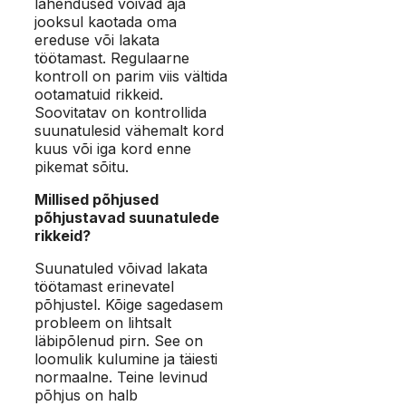
lahendused võivad aja
jooksul kaotada oma
ereduse või lakata
töötamast. Regulaarne
kontroll on parim viis vältida
ootamatuid rikkeid.
Soovitatav on kontrollida
suunatulesid vähemalt kord
kuus või iga kord enne
pikemat sõitu.
Millised põhjused
põhjustavad suunatulede
rikkeid?
Suunatuled võivad lakata
töötamast erinevatel
põhjustel. Kõige sagedasem
probleem on lihtsalt
läbipõlenud pirn. See on
loomulik kulumine ja täiesti
normaalne. Teine levinud
põhjus on halb