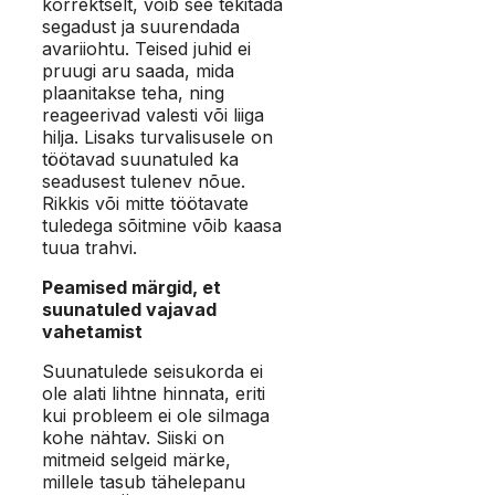
korrektselt, võib see tekitada
segadust ja suurendada
avariiohtu. Teised juhid ei
pruugi aru saada, mida
plaanitakse teha, ning
reageerivad valesti või liiga
hilja. Lisaks turvalisusele on
töötavad suunatuled ka
seadusest tulenev nõue.
Rikkis või mitte töötavate
tuledega sõitmine võib kaasa
tuua trahvi.
Peamised märgid, et
suunatuled vajavad
vahetamist
Suunatulede seisukorda ei
ole alati lihtne hinnata, eriti
kui probleem ei ole silmaga
kohe nähtav. Siiski on
mitmeid selgeid märke,
millele tasub tähelepanu