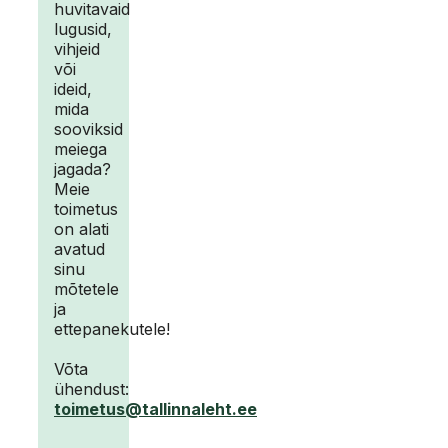
huvitavaid
lugusid,
vihjeid
või
ideid,
mida
sooviksid
meiega
jagada?
Meie
toimetus
on alati
avatud
sinu
mõtetele
ja
ettepanekutele!
Võta
ühendust:
toimetus@tallinnaleht.ee