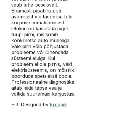
saab teha iseseisvalt.
Enamasti piisab kapoti
avamisest või tagumise tule
korpuse eemaldamisest.
Oluline on kasutada õiget
tüüpi pirni, mis sobib
konkreetse auto mudeliga.
Vale pirn võib põhjustada
probleeme või lühendada
süsteemi eluiga. Kui
probleem ei ole pirnis, vaid
elektrisüsteemis, on mõistlik
pöörduda spetsialisti poole.
Professionaalne diagnostika
aitab leida täpse vea ja
vältida suuremaid kahjustusi.
Pilt: Designed by
Freepik