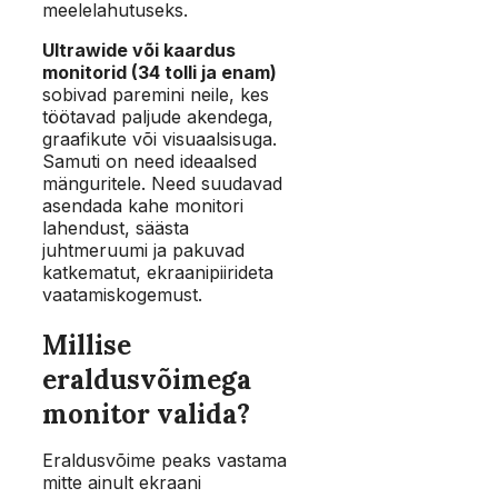
meelelahutuseks.
Ultrawide või kaardus
monitorid (34 tolli ja enam)
sobivad paremini neile, kes
töötavad paljude akendega,
graafikute või visuaalsisuga.
Samuti on need ideaalsed
mänguritele. Need suudavad
asendada kahe monitori
lahendust, säästa
juhtmeruumi ja pakuvad
katkematut, ekraanipiirideta
vaatamiskogemust.
Millise
eraldusvõimega
monitor valida?
Eraldusvõime peaks vastama
mitte ainult ekraani