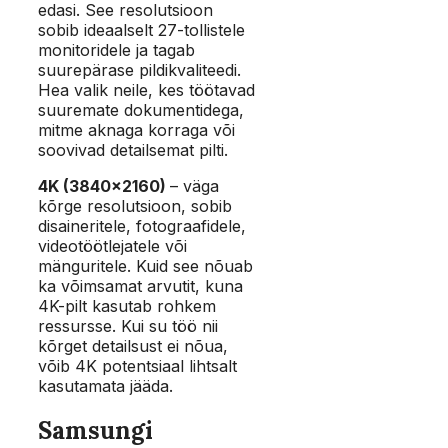
edasi. See resolutsioon
sobib ideaalselt 27-tollistele
monitoridele ja tagab
suurepärase pildikvaliteedi.
Hea valik neile, kes töötavad
suuremate dokumentidega,
mitme aknaga korraga või
soovivad detailsemat pilti.
4K (3840×2160)
– väga
kõrge resolutsioon, sobib
disaineritele, fotograafidele,
videotöötlejatele või
mänguritele. Kuid see nõuab
ka võimsamat arvutit, kuna
4K-pilt kasutab rohkem
ressursse. Kui su töö nii
kõrget detailsust ei nõua,
võib 4K potentsiaal lihtsalt
kasutamata jääda.
Samsungi