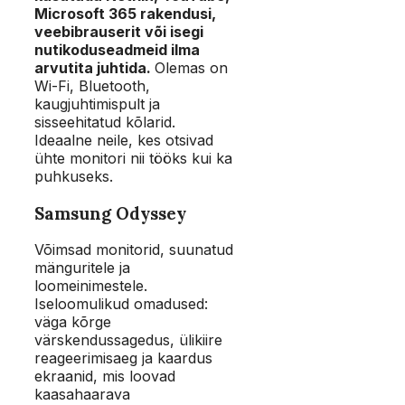
Microsoft 365 rakendusi,
veebibrauserit või isegi
nutikoduseadmeid ilma
arvutita juhtida.
Olemas on
Wi-Fi, Bluetooth,
kaugjuhtimispult ja
sisseehitatud kõlarid.
Ideaalne neile, kes otsivad
ühte monitori nii tööks kui ka
puhkuseks.
Samsung Odyssey
Võimsad monitorid, suunatud
mänguritele ja
loomeinimestele.
Iseloomulikud omadused:
väga kõrge
värskendussagedus, ülikiire
reageerimisaeg ja kaardus
ekraanid, mis loovad
kaasahaarava