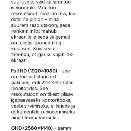
suurusele, vaid ka sinu töö
iseloomule. Monitori
resolutsioon määrab ära, kui
detailne pilt on – mida
suurem resolutsioon, seda
rohkem infot mahub
ekraanile ja seda selgemad
on tekstid, jooned ning
kujutised. Kuid see ei
tähenda, et igaüks vajab 4K-
ekraani.
Full HD (1920×1080)
– see
on endiselt standard
paljudes, eriti 22–24-tollistes
monitorides. See
resolutsioon on täiesti piisav
igapäevaseks kontoritööks,
veebi sirvimiseks, e-kirjade ja
dokumentide redigeerimiseks
ning filmivaatamiseks.
QHD (2560×1440)
– samm