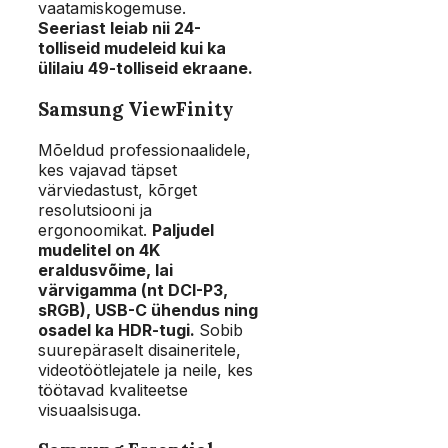
vaatamiskogemuse.
Seeriast leiab nii 24-
tolliseid mudeleid kui ka
ülilaiu 49-tolliseid ekraane.
Samsung ViewFinity
Mõeldud professionaalidele,
kes vajavad täpset
värviedastust, kõrget
resolutsiooni ja
ergonoomikat.
Paljudel
mudelitel on 4K
eraldusvõime, lai
värvigamma (nt DCI-P3,
sRGB), USB-C ühendus ning
osadel ka HDR-tugi.
Sobib
suurepäraselt disaineritele,
videotöötlejatele ja neile, kes
töötavad kvaliteetse
visuaalsisuga.