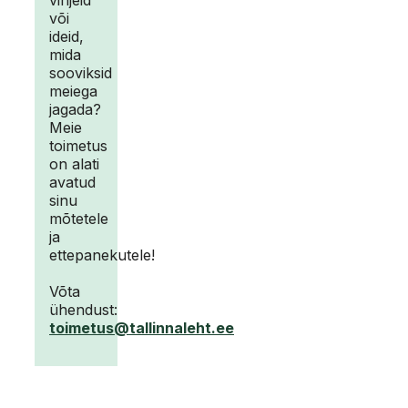
vihjeid
või
ideid,
mida
sooviksid
meiega
jagada?
Meie
toimetus
on alati
avatud
sinu
mõtetele
ja
ettepanekutele!
Võta
ühendust:
toimetus@tallinnaleht.ee