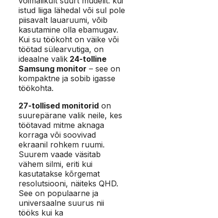
võimalikult suurt mudelit: kui
istud liiga lähedal või sul pole
piisavalt lauaruumi, võib
kasutamine olla ebamugav.
Kui su töökoht on väike või
töötad sülearvutiga, on
ideaalne valik
24-tolline
Samsung monitor
– see on
kompaktne ja sobib igasse
töökohta.
27-tollised monitorid
on
suurepärane valik neile, kes
töötavad mitme aknaga
korraga või soovivad
ekraanil rohkem ruumi.
Suurem vaade väsitab
vähem silmi, eriti kui
kasutatakse kõrgemat
resolutsiooni, näiteks QHD.
See on populaarne ja
universaalne suurus nii
tööks kui ka