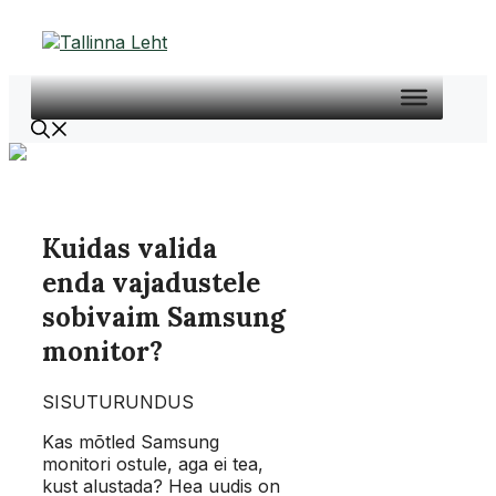
Liigu
sisu
juurde
Kuidas valida
enda vajadustele
sobivaim Samsung
monitor?
SISUTURUNDUS
Kas mõtled Samsung
monitori ostule, aga ei tea,
kust alustada? Hea uudis on