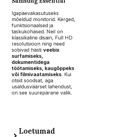
Samsung Essential
Igapäevakasutuseks
mõeldud monitorid. Kerged,
funktsionaalsed ja
taskukohased. Neil on
klassikaline disain, Full HD
resolutsioon ning need
sobivad hästi
veebis
surfamiseks,
dokumentidega
töötamiseks, kaugõppeks
või filmivaatamiseks
. Kui
otsid soodsat, aga
usaldusväärset lahendust,
on see suurepärane valik.
Loetumad