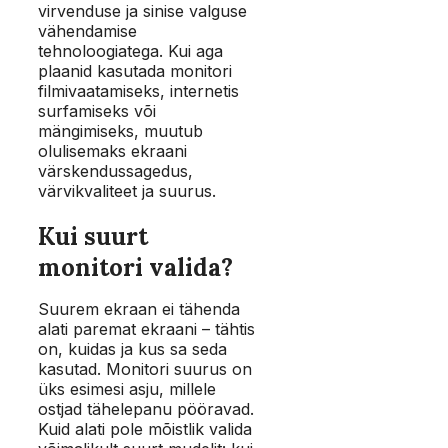
virvenduse ja sinise valguse
vähendamise
tehnoloogiatega. Kui aga
plaanid kasutada monitori
filmivaatamiseks, internetis
surfamiseks või
mängimiseks, muutub
olulisemaks ekraani
värskendussagedus,
värvikvaliteet ja suurus.
Kui suurt
monitori valida?
Suurem ekraan ei tähenda
alati paremat ekraani – tähtis
on, kuidas ja kus sa seda
kasutad. Monitori suurus on
üks esimesi asju, millele
ostjad tähelepanu pööravad.
Kuid alati pole mõistlik valida