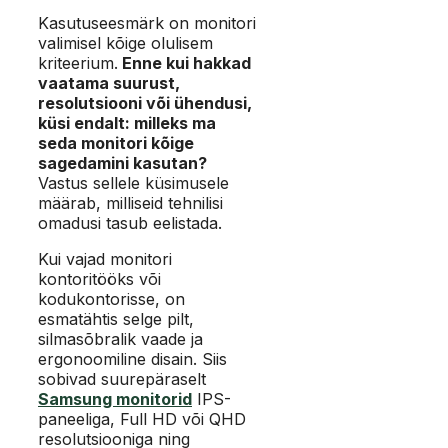
Kasutuseesmärk on monitori
valimisel kõige olulisem
kriteerium.
Enne kui hakkad
vaatama suurust,
resolutsiooni või ühendusi,
küsi endalt: milleks ma
seda monitori kõige
sagedamini kasutan?
Vastus sellele küsimusele
määrab, milliseid tehnilisi
omadusi tasub eelistada.
Kui vajad monitori
kontoritööks või
kodukontorisse, on
esmatähtis selge pilt,
silmasõbralik vaade ja
ergonoomiline disain. Siis
sobivad suurepäraselt
Samsung monitorid
IPS-
paneeliga, Full HD või QHD
resolutsiooniga ning