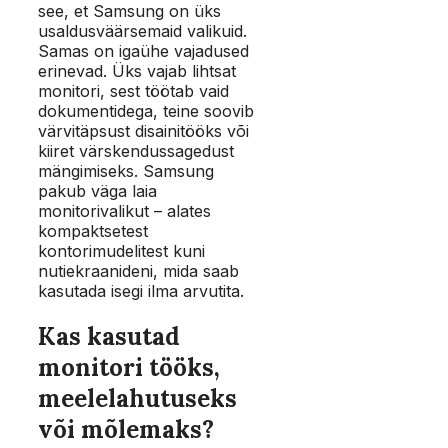
see, et Samsung on üks
usaldusväärsemaid valikuid.
Samas on igaühe vajadused
erinevad. Üks vajab lihtsat
monitori, sest töötab vaid
dokumentidega, teine soovib
värvitäpsust disainitööks või
kiiret värskendussagedust
mängimiseks. Samsung
pakub väga laia
monitorivalikut – alates
kompaktsetest
kontorimudelitest kuni
nutiekraanideni, mida saab
kasutada isegi ilma arvutita.
Kas kasutad
monitori tööks,
meelelahutuseks
või mõlemaks?