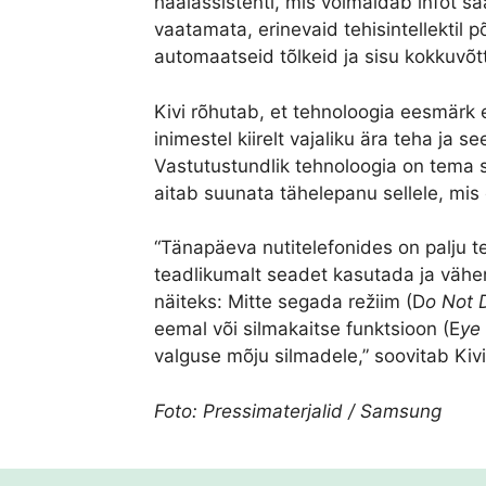
häälassistenti, mis võimaldab infot sa
vaatamata, erinevaid tehisintellektil
automaatseid tõlkeid ja sisu kokkuvõt
Kivi rõhutab, et tehnoloogia eesmärk e
inimestel kiirelt vajaliku ära teha ja s
Vastutustundlik tehnoloogia on tema s
aitab suunata tähelepanu sellele, mis o
“Tänapäeva nutitelefonides on palju t
teadlikumalt seadet kasutada ja vähen
näiteks: Mitte segada režiim (D
o Not 
eemal või silmakaitse funktsioon (E
ye
valguse mõju silmadele,” soovitab Kivi
Foto: Pressimaterjalid / Samsung