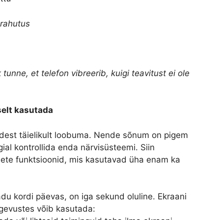
 rahutus
nne, et telefon vibreerib, kuigi teavitust ei ole
vselt kasutada
nidest täielikult loobuma. Nende sõnum on pigem
gial kontrollida enda närvisüsteemi. Siin
mete funktsioonid, mis kasutavad üha enam ka
adu kordi päevas, on iga sekund oluline. Ekraani
gevustes võib kasutada: