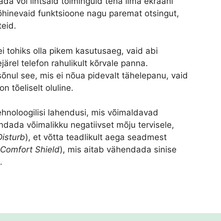
ada või lihtsaid toiminguid teha ilma ekraani
 põhinevaid funktsioone nagu paremat otsingut,
teid.
i tohiks olla pikem kasutusaeg, vaid abi
eejärel telefon rahulikult kõrvale panna.
õnul see, mis ei nõua pidevalt tähelepanu, vaid
n tõeliselt oluline.
ehnoloogilisi lahendusi, mis võimaldavad
dada võimalikku negatiivset mõju tervisele,
Disturb
), et võtta teadlikult aega seadmest
 Comfort Shield
), mis aitab vähendada sinise
.