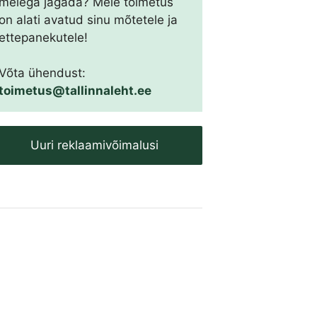
meiega jagada? Meie toimetus
on alati avatud sinu mõtetele ja
ettepanekutele!
Võta ühendust:
toimetus@tallinnaleht.ee
Uuri reklaamivõimalusi