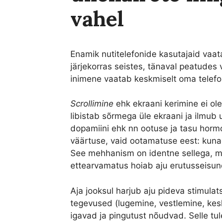
vahel
Enamik nutitelefonide kasutajaid vaat
järjekorras seistes, tänaval peatudes 
inimene vaatab keskmiselt oma telefon
Scrollimine
ehk ekraani kerimine ei ole
libistab sõrmega üle ekraani ja ilmub u
dopamiini ehk nn ootuse ja tasu hormoo
väärtuse, vaid ootamatuse eest: kunagi
See mehhanism on identne sellega, 
ettearvamatus hoiab aju erutusseisun
Aja jooksul harjub aju pideva stimula
tegevused (lugemine, vestlemine, k
igavad ja pingutust nõudvad. Selle 