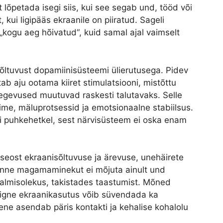
lõpetada isegi siis, kui see segab und, tööd või
, kui ligipääs ekraanile on piiratud. Sageli
 „kogu aeg hõivatud“, kuid samal ajal vaimselt
õltuvust dopamiinisüsteemi ülierutusega. Pidev
tab aju ootama kiiret stimulatsiooni, mistõttu
gevused muutuvad raskesti talutavaks. Selle
me, mäluprotsessid ja emotsionaalne stabiilsus.
i puhkehetkel, sest närvisüsteem ei oska enam
 seost ekraanisõltuvuse ja ärevuse, unehäirete
enne magamaminekut ei mõjuta ainult und
 valmisolekus, takistades taastumist. Mõned
 liigne ekraanikasutus võib süvendada ka
ne asendab päris kontakti ja kehalise kohalolu