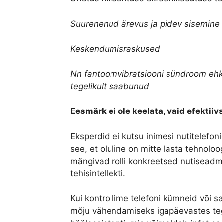
Suurenenud ärevus ja pidev sisemine
Keskendumisraskused
Nn fantoomvibratsiooni sündroom ehk tu
tegelikult saabunud
Eesmärk ei ole keelata, vaid efektii
Eksperdid ei kutsu inimesi nutitelefo
see, et oluline on mitte lasta tehnoloo
mängivad rolli konkreetsed nutisead
tehisintellekti.
Kui kontrollime telefoni kümneid või s
mõju vähendamiseks igapäevastes te