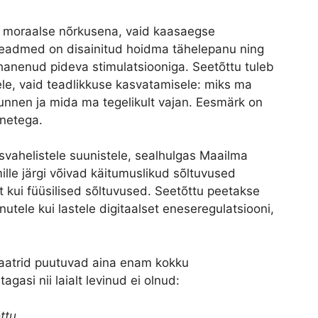
st moraalse nõrkusena, vaid kaasaegse
iseadmed on disainitud hoidma tähelepanu ning
kohanenud pideva stimulatsiooniga. Seetõttu tuleb
le, vaid teadlikkuse kasvatamisele: miks ma
tunnen ja mida ma tegelikult vajan. Eesmärk on
netega.
usvahelistele suunistele, sealhulgas Maailma
ille järgi võivad käitumuslikud sõltuvused
t kui füüsilised sõltuvused. Seetõttu peetakse
utele kui lastele digitaalset eneseregulatsiooni,
hiaatrid puutuvad aina enam kokku
gasi nii laialt levinud ei olnud:
ttu