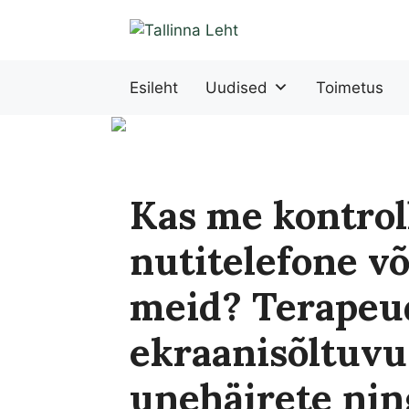
Liigu
sisu
juurde
Esileht
Uudised
Toimetus
Kas me kontro
nutitelefone võ
meid? Terapeud
ekraanisõltuvu
unehäirete nin