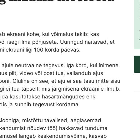
ab ekraani kohe, kui võimalus tekib: kas
või isegi ilma põhjuseta. Uuringud näitavad, et
i ekraani ligi 100 korda päevas.
 ajule neutraalne tegevus. Iga kord, kui inimene
us pilt, video või postitus, vallandub ajus
ni, Oluline on see, et aju ei saa tasu mitte sisu
 ei tea täpselt, mis järgmisena ekraanile ilmub.
mida kasutatakse hasartmängudes ehk
dis ja sunnib tegevust kordama.
tsiooniga, mistõttu tavalised, aeglasemad
eskendumist nõudev töö) hakkavad tunduma
tulemusel langeb keskendumisvõime, kasvab