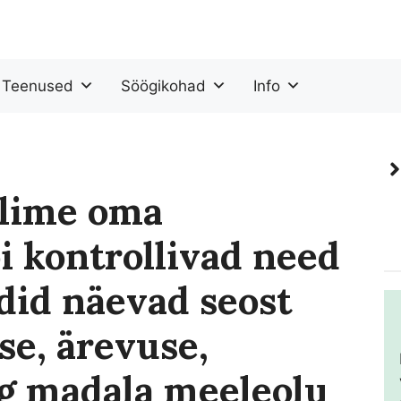
Teenused
Söögikohad
Info
llime oma
i kontrollivad need
id näevad seost
se, ärevuse,
g madala meeleolu