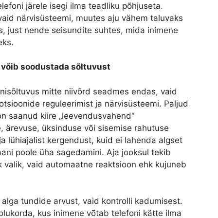
efoni järele isegi ilma teadliku põhjuseta.
, vaid närvisüsteemi, muutes aju vähem taluvaks
s, just nende seisundite suhtes, mida inimene
eks.
) võib soodustada sõltuvust
anisõltuvus mitte niivõrd seadmes endas, vaid
otsioonide reguleerimist ja närvisüsteemi. Paljud
t on saanud kiire „leevendusvahend“
 ärevuse, üksinduse või sisemise rahutuse
a lühiajalist kergendust, kuid ei lahenda algset
ani poole üha sagedamini. Aja jooksul tekib
k valik, vaid automaatne reaktsioon ehk kujuneb
alga tundide arvust, vaid kontrolli kadumisest.
lukorda, kus inimene võtab telefoni kätte ilma