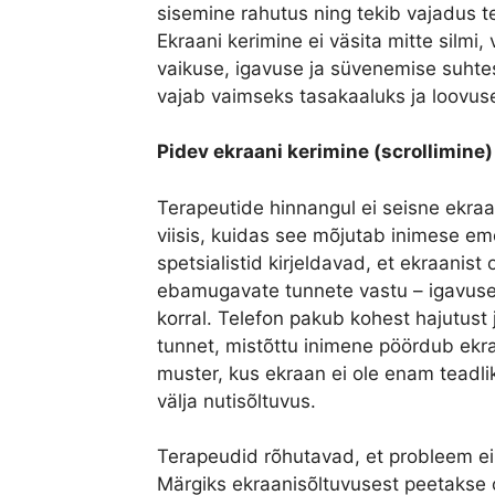
sisemine rahutus ning tekib vajadus tel
Ekraani kerimine ei väsita mitte silmi
vaikuse, igavuse ja süvenemise suhte
vajab vaimseks tasakaaluks ja loovus
Pidev ekraani kerimine (scrollimine
Terapeutide hinnangul ei seisne ekra
viisis, kuidas see mõjutab inimese em
spetsialistid kirjeldavad, et ekraanis
ebamugavate tunnete vastu – igavuse,
korral. Telefon pakub kohest hajutust j
tunnet, mistõttu inimene pöördub ekra
muster, kus ekraan ei ole enam teadli
välja nutisõltuvus.
Terapeudid rõhutavad, et probleem ei 
Märgiks ekraanisõltuvusest peetakse o