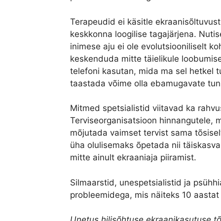
Terapeudid ei käsitle ekraanisõltuvu
keskkonna loogilise tagajärjena. Nut
inimese aju ei ole evolutsiooniliselt 
keskenduda mitte täielikule loobumise
telefoni kasutan, mida ma sel hetkel 
taastada võime olla ebamugavate tun
Mitmed spetsialistid viitavad ka rahv
Terviseorganisatsioon hinnangutele, m
mõjutada vaimset tervist sama tõsisel
üha olulisemaks õpetada nii täiskasvan
mitte ainult ekraaniaja piiramist.
Silmaarstid, unespetsialistid ja psüh
probleemidega, mis näiteks 10 aastat ta
Unetus hilisõhtuse ekraanikasutuse tõ