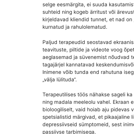
selge eesmärgita, ei suuda kasutamist 
suhteid ning kogeb ärritust või ärevust
kirjeldavad kliendid tunnet, et nad on
kurnatud ja rahulolematud.
Paljud terapeudid seostavad ekraanis
teavituste, piltide ja videote voog õpe
aeglasemad ja süvenemist nõudvad te
tagajärjel kannatavad keskendumisvõi
Inimene võib tunda end rahutuna iseg
„välja lülituda“.
Terapeutilises töös nähakse sageli ka
ning madala meeleolu vahel. Ekraan 
bioloogiliselt, vaid hoiab aju pidevas
spetsialistid märgivad, et pikaajaline
depressiivseid sümptomeid, sest inime
passiivse tarbimisega.